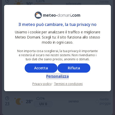
0
%
niente
30
°
soleggiato
10
pioggia
UV 4
meteo
-
domani
.
com
0
%
niente
33
°
soleggiato
Il meteo può cambiare, la tua privacy no
12
pioggia
UV 7
Usiamo i cookie per analizzare il traffico e migliorare
Meteo Domani. Scegli tu: il sito funziona allo stesso
0
%
niente
modo in ogni caso.
33
°
soleggiato
15
pioggia
UV 7
Non importa cosa sceglierai, la tua privacy è importante
e resterà al sicuro nei nostri sistemi. Non rivendiamo i
0
tuoi dati che siano precisi, anonimi o stimati.
%
niente
32
°
soleggiato
18
pioggia
UV 3
Accetta
Rifiuta
Personalizza
0
%
niente
30
°
sereno
21
Privacy policy
·
Termini e condizioni
pioggia
UV 0
0
%
niente
28
°
sereno
23
pioggia
UV 0