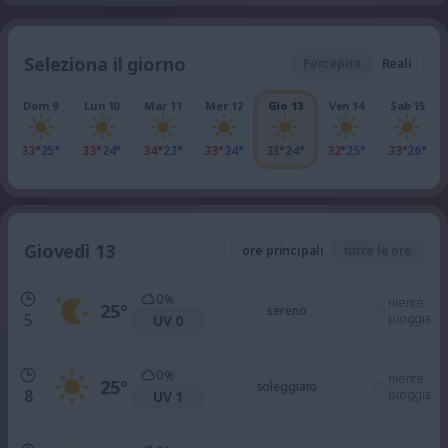
Seleziona il giorno
Percepite
Reali
Dom 9
Lun 10
Mar 11
Mer 12
Gio 13
Ven 14
Sab 15
33°
25°
33°
24°
34°
23°
33°
24°
33°
24°
32°
25°
33°
26°
Giovedì 13
ore principali
tutte le ore
0
%
niente
25
°
sereno
5
pioggia
UV 0
0
%
niente
25
°
soleggiato
8
pioggia
UV 1