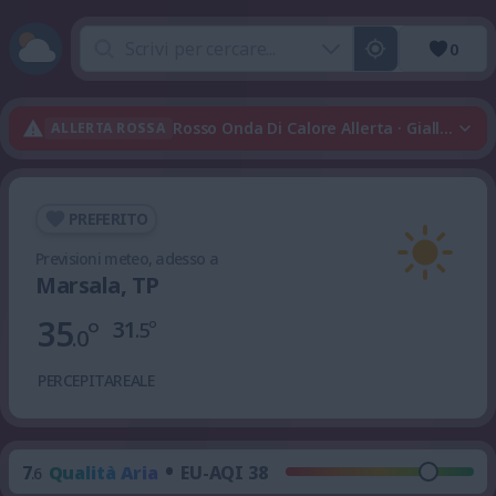
0
Rosso Onda Di Calore Allerta · Giallo Tempo
ALLERTA ROSSA
PREFERITO
Previsioni meteo, adesso a
Marsala, TP
35
°
31
°
.5
.0
PERCEPITA
REALE
•
7
Qualità Aria
EU-AQI 38
.6