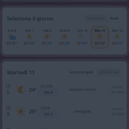
Seleziona il giorno
Percepite
Reali
Gio 6
Ven 7
Sab 8
Dom 9
Lun 10
Mar 11
Mer 12
32°
25°
32°
26°
33°
24°
33°
26°
33°
24°
36°
24°
36°
25°
Martedì 11
ore principali
tutte le ore
42
%
niente
24
°
alquanto sereno
5
pioggia
UV 0
0
%
niente
25
°
soleggiato
8
pioggia
UV 1