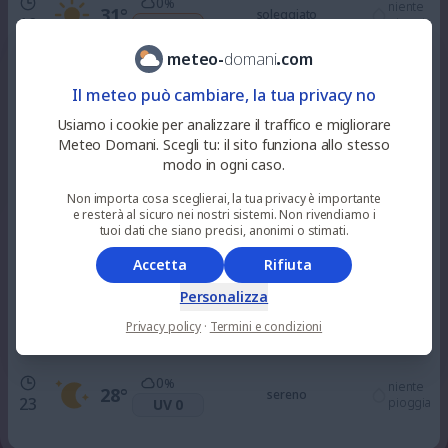
0
%
niente
31
°
soleggiato
10
pioggia
UV 3
meteo
-
domani
.
com
0
%
niente
35
°
soleggiato
Il meteo può cambiare, la tua privacy no
12
pioggia
UV 6
Usiamo i cookie per analizzare il traffico e migliorare
Meteo Domani. Scegli tu: il sito funziona allo stesso
0
%
niente
modo in ogni caso.
36
°
soleggiato
15
pioggia
UV 8
Non importa cosa sceglierai, la tua privacy è importante
e resterà al sicuro nei nostri sistemi. Non rivendiamo i
0
tuoi dati che siano precisi, anonimi o stimati.
%
niente
34
°
soleggiato
18
pioggia
UV 4
Accetta
Rifiuta
Personalizza
0
%
niente
30
°
sereno
21
Privacy policy
·
Termini e condizioni
pioggia
UV 0
0
%
niente
28
°
sereno
23
pioggia
UV 0