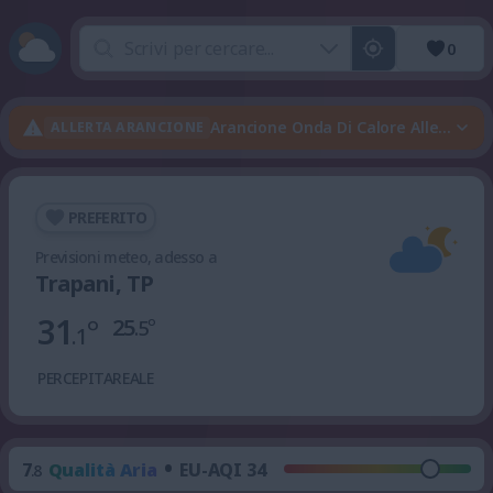
0
Arancione Onda Di Calore Allerta · Ve
ALLERTA ARANCIONE
PREFERITO
Previsioni meteo, adesso a
Trapani, TP
31
°
25
°
.5
.1
PERCEPITA
REALE
•
7
Qualità Aria
EU-AQI 34
.8