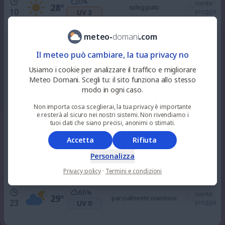
0
%
niente
28
°
soleggiato
10
pioggia
UV 3
meteo
-
domani
.
com
1
%
niente
32
°
soleggiato
12
pioggia
UV 6
Il meteo può cambiare, la tua privacy no
Usiamo i cookie per analizzare il traffico e migliorare
0
%
Meteo Domani. Scegli tu: il sito funziona allo stesso
niente
34
°
soleggiato
15
pioggia
UV 6
modo in ogni caso.
Non importa cosa sceglierai, la tua privacy è importante
e resterà al sicuro nei nostri sistemi. Non rivendiamo i
0
%
niente
34
°
soleggiato
tuoi dati che siano precisi, anonimi o stimati.
18
pioggia
UV 3
Accetta
Rifiuta
0
%
Personalizza
niente
31
°
sereno
21
pioggia
UV 0
Privacy policy
·
Termini e condizioni
60
%
niente
29
°
parzialmente nuvoloso
23
pioggia
UV 0