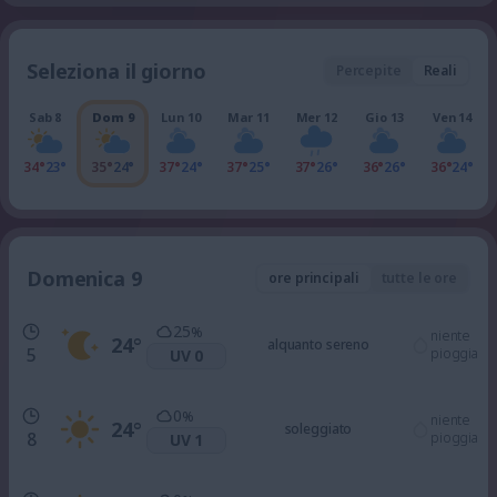
Seleziona il giorno
Percepite
Reali
Sab 8
Dom 9
Lun 10
Mar 11
Mer 12
Gio 13
Ven 14
34°
23°
35°
24°
37°
24°
37°
25°
37°
26°
36°
26°
36°
24°
Domenica 9
ore principali
tutte le ore
25
%
niente
24
°
alquanto sereno
5
pioggia
UV 0
0
%
niente
24
°
soleggiato
8
pioggia
UV 1