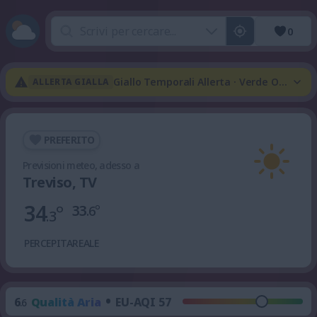
0
Giallo Temporali Allerta · Verde Onda Di
ALLERTA GIALLA
PREFERITO
Previsioni meteo, adesso a
Treviso, TV
34
°
33
°
.6
.3
PERCEPITA
REALE
•
6
Qualità Aria
EU-AQI 57
.6