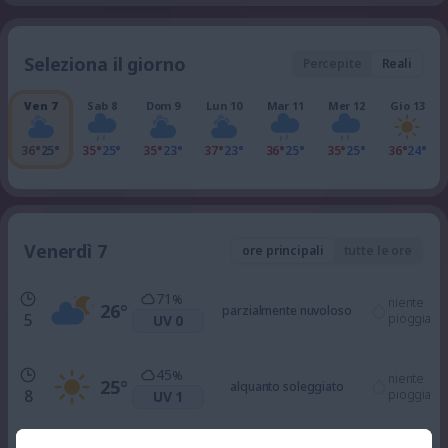
Seleziona il giorno
Percepite
Reali
Ven 7
Sab 8
Dom 9
Lun 10
Mar 11
Mer 12
Gio 13
36°
25°
35°
25°
35°
23°
37°
23°
36°
25°
35°
25°
36°
24°
Venerdì 7
ore principali
tutte le ore
71
%
niente
26
°
parzialmente nuvoloso
5
pioggia
UV 0
45
%
niente
25
°
alquanto soleggiato
8
pioggia
UV 1