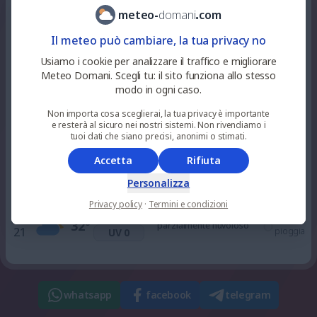
8
%
niente
28
°
alquanto soleggiato
meteo
-
domani
.
com
10
pioggia
UV 3
Il meteo può cambiare, la tua privacy no
29
%
niente
Usiamo i cookie per analizzare il traffico e migliorare
33
°
alquanto soleggiato
12
pioggia
UV 6
Meteo Domani. Scegli tu: il sito funziona allo stesso
modo in ogni caso.
0
%
niente
Non importa cosa sceglierai, la tua privacy è importante
36
°
soleggiato
15
pioggia
UV 6
e resterà al sicuro nei nostri sistemi. Non rivendiamo i
tuoi dati che siano precisi, anonimi o stimati.
Accetta
Rifiuta
20
%
niente
36
°
alquanto soleggiato
18
pioggia
UV 3
Personalizza
Privacy policy
·
Termini e condizioni
100
%
niente
32
°
parzialmente nuvoloso
21
pioggia
UV 0
whatsapp
facebook
telegram