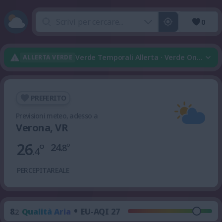
0
Verde Temporali Allerta · Verde Onda Di C
ALLERTA VERDE
PREFERITO
Previsioni meteo, adesso a
Verona, VR
26
°
24
°
.8
.4
PERCEPITA
REALE
•
8
Qualità Aria
EU-AQI 27
.2