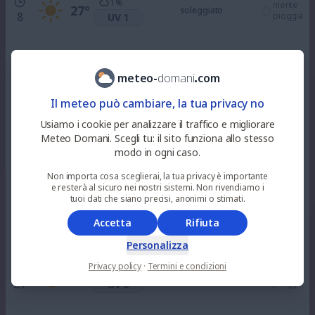
1
%
niente
27
°
soleggiato
8
pioggia
UV 1
3
%
niente
30
°
soleggiato
10
pioggia
UV 4
meteo
-
domani
.
com
Il meteo può cambiare, la tua privacy no
0
%
niente
34
°
soleggiato
12
pioggia
Usiamo i cookie per analizzare il traffico e migliorare
UV 7
Meteo Domani. Scegli tu: il sito funziona allo stesso
modo in ogni caso.
25
%
niente
37
°
alquanto soleggiato
15
Non importa cosa sceglierai, la tua privacy è importante
pioggia
UV 8
e resterà al sicuro nei nostri sistemi. Non rivendiamo i
tuoi dati che siano precisi, anonimi o stimati.
0
%
niente
Accetta
Rifiuta
35
°
soleggiato
18
pioggia
UV 4
Personalizza
Privacy policy
·
Termini e condizioni
0
%
niente
30
°
sereno
21
pioggia
UV 0