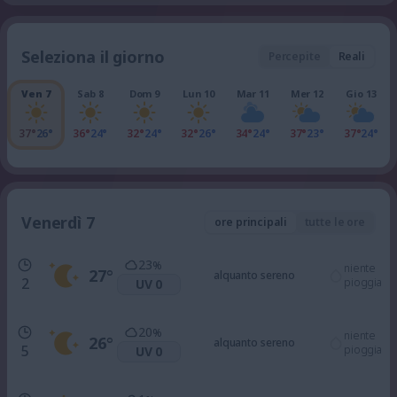
Seleziona il giorno
Percepite
Reali
Ven 7
Sab 8
Dom 9
Lun 10
Mar 11
Mer 12
Gio 13
37°
26°
36°
24°
32°
24°
32°
26°
34°
24°
37°
23°
37°
24°
Venerdì 7
ore principali
tutte le ore
23
%
niente
27
°
alquanto sereno
2
pioggia
UV 0
20
%
niente
26
°
alquanto sereno
5
pioggia
UV 0