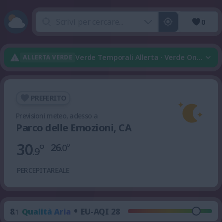
0
Verde Temporali Allerta · Verde Onda Di 
ALLERTA VERDE
PREFERITO
Previsioni meteo, adesso a
Parco delle Emozioni, CA
30
°
26
°
.0
.9
PERCEPITA
REALE
•
8
Qualità Aria
EU-AQI 28
.1