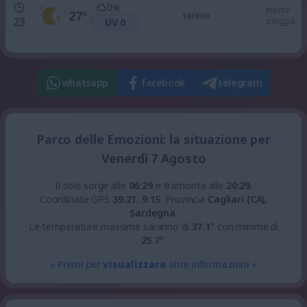
0
%
niente
27
°
sereno
23
pioggia
UV 0
whatsapp
facebook
telegram
Parco delle Emozioni: la situazione per
Venerdì 7 Agosto
Il sole sorge alle
06:29
e tramonta alle
20:29
.
Coordinate GPS
39.21
,
9.15
.
Provincia
Cagliari (CA),
Sardegna
.
Le temperature massime saranno di
37.1
° con minime di
25.7
°.
» Premi per
visualizzare
altre informazioni «