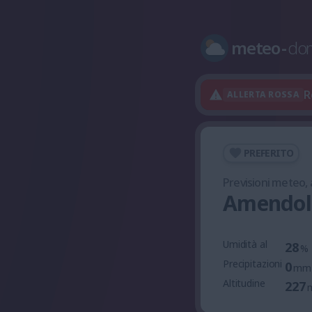
meteo
-
do
R
ALLERTA ROSSA
PREFERITO
Previsioni meteo,
Amendola
Umidità al
28
%
Precipitazioni
0
mm
Altitudine
227