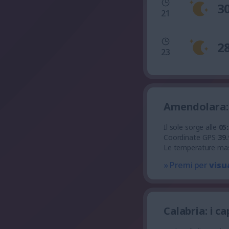
3
21
2
23
Amendolara: 
Il sole sorge alle
05
Coordinate GPS
39.
Le temperature ma
» Premi per
visu
Calabria: i c