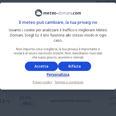
ore princip
meteo
-
domani
.
com
0
%
nie
1
Il meteo può cambiare, la tua privacy no
.7
soleggiato
°C
UV 3
pio
Usiamo i cookie per analizzare il traffico e migliorare Meteo
Domani. Scegli tu: il sito funziona allo stesso modo in ogni
0
%
nie
3
caso.
.0
soleggiato
°C
UV 4
pio
Non importa cosa sceglierai, la tua privacy è importante e
resterà al sicuro nei nostri sistemi. Non rivendiamo i tuoi dati
che siano precisi, anonimi o stimati.
0
%
nie
4
.6
soleggiato
°C
UV 7
pio
Accetta
Rifiuta
Personalizza
3
%
nie
3
.8
soleggiato
°C
Privacy policy
·
Termini e condizioni
UV 7
pio
41
%
nie
3
.3
parzialmente nuvoloso
°C
UV 2
pio