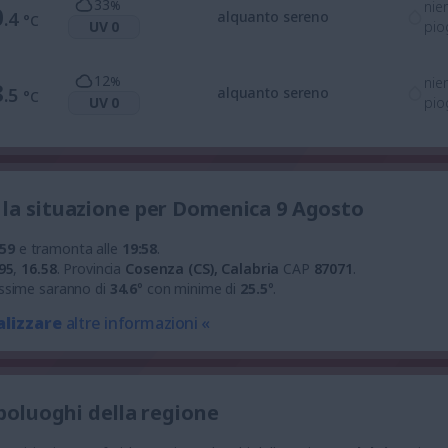
33
%
nie
0
.4
alquanto sereno
°C
UV 0
pio
12
%
nie
8
.5
alquanto sereno
°C
UV 0
pio
la situazione per Domenica 9 Agosto
:59
e tramonta alle
19:58
.
95
,
16.58
.
Provincia
Cosenza (CS), Calabria
CAP
87071
.
ssime saranno di
34.6
° con minime di
25.5
°.
alizzare
altre informazioni «
apoluoghi della regione