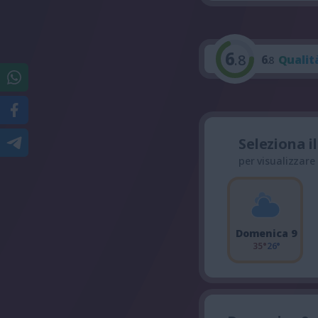
6
.8
6
Qualit
.8
Seleziona i
per visualizzare
Domenica 9
35°
26°