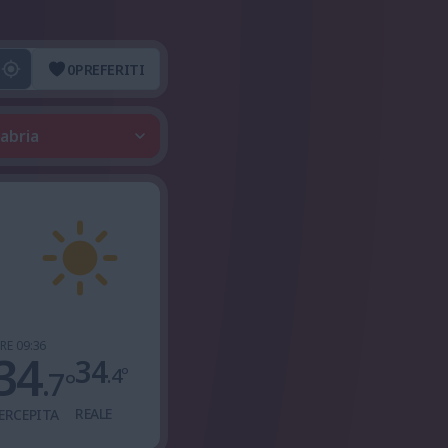
0
PREFERITI
labria
RE 09:36
34
34
.4
°
.7
°
REALE
ERCEPITA