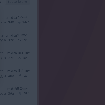
ali
tutte le ore
7.7
nte
umidità
km/h
ggia
34
349
°
%
11
nte
umidità
km/h
ggia
32
19
°
%
16.1
nte
umidità
km/h
ggia
27
48
°
%
13.4
nte
umidità
km/h
ggia
35
126
°
%
8.2
nte
umidità
km/h
ggia
39
151
°
%