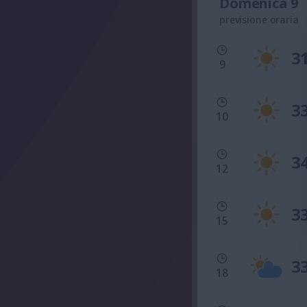
Domenica 9
previsione oraria
3
9
3
10
3
12
3
15
3
18