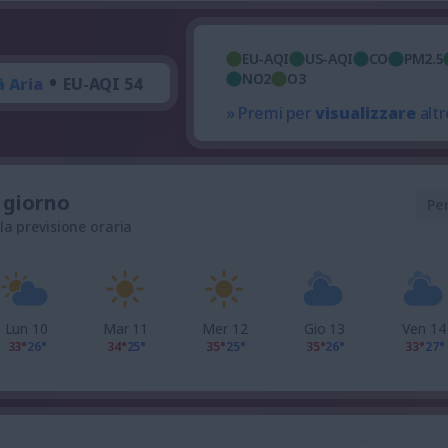
EU-AQI
US-AQI
CO
PM2.5
•
NO2
O3
à Aria
EU-AQI 54
» Premi per
visualizzare
altr
l giorno
Pe
 la previsione oraria
Lun 10
Mar 11
Mer 12
Gio 13
Ven 14
33°
26°
34°
25°
35°
25°
35°
26°
33°
27°