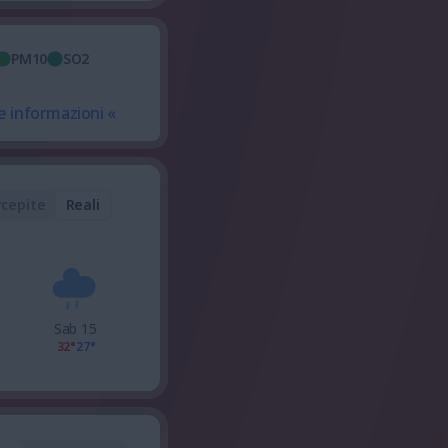
PM10
SO2
e informazioni «
rcepite
Reali
Sab 15
32°
27°