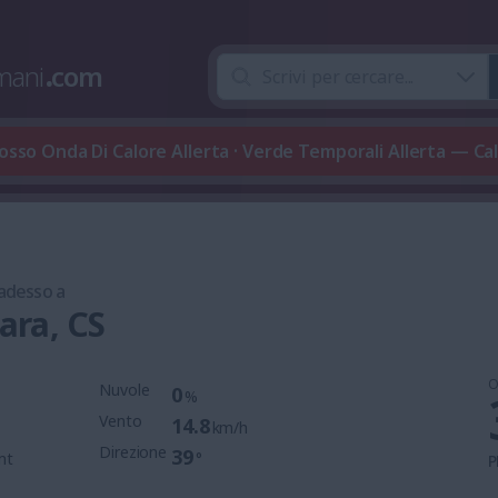
mani
.
com
osso Onda Di Calore Allerta · Verde Temporali Allerta — Ca
 adesso a
ra, CS
O
Nuvole
0
%
Vento
14.8
km/h
Direzione
39
mt
°
P