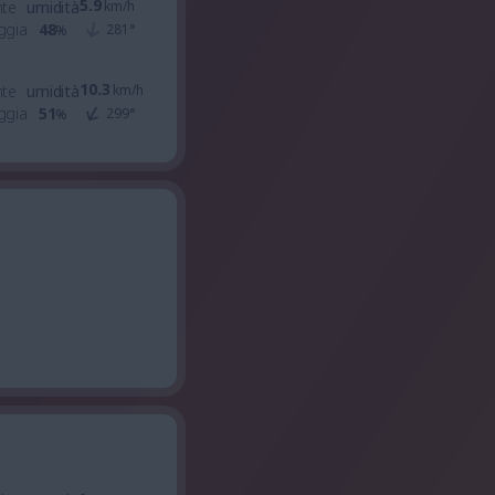
5.9
nte
umidità
km/h
ggia
48
281
°
%
10.3
nte
umidità
km/h
ggia
51
299
°
%