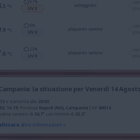
67
%
nie
4
.5
soleggiato
°C
UV 3
pio
8
%
nie
0
.9
alquanto sereno
°C
UV 0
pio
23
%
nie
7
.6
alquanto sereno
°C
UV 0
pio
 Campania: la situazione per Venerdì 14 Agost
:12
e tramonta alle
20:03
.
93
,
14.19
.
Provincia
Napoli (NA), Campania
CAP
80014
.
ssime saranno di
36.7
° con minime di
23.2
°.
alizzare
altre informazioni «