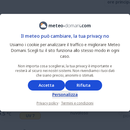
ore princip
0
%
nie
3
.2
sereno
meteo
-
domani
.
com
°C
UV 0
pio
Il meteo può cambiare, la tua privacy no
0
%
nie
Usiamo i cookie per analizzare il traffico e migliorare Meteo
5
.1
soleggiato
°C
UV 1
pio
Domani. Scegli tu: il sito funziona allo stesso modo in ogni
caso.
62
%
nie
Non importa cosa sceglierai, la tua privacy è importante e
1
.6
nuvoloso
°C
resterà al sicuro nei nostri sistemi. Non rivendiamo i tuoi dati
UV 4
pio
che siano precisi, anonimi o stimati.
Accetta
Rifiuta
62
%
nie
5
.9
soleggiato
°C
UV 7
pio
Personalizza
Privacy policy
·
Termini e condizioni
33
%
nie
6
.5
nuvoloso
°C
UV 7
pio