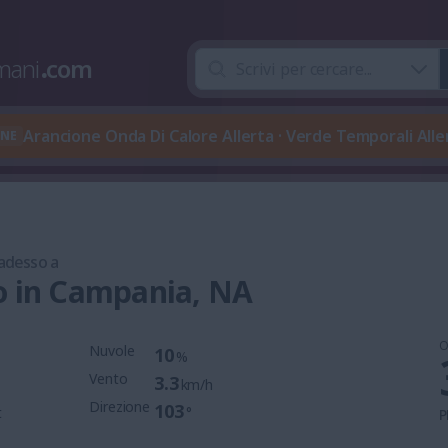
mani
.
com
Arancione Onda Di Calore Allerta · Verde Temporali Al
ONE
 adesso a
o in Campania, NA
O
Nuvole
10
%
Vento
3.3
km/h
Direzione
103
t
°
P