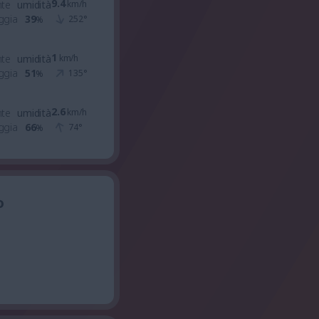
9.4
nte
umidità
km/h
ggia
39
252
°
%
1
nte
umidità
km/h
ggia
51
135
°
%
2.6
nte
umidità
km/h
ggia
66
74
°
%
o