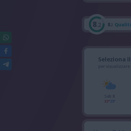
8
.2
8
Qualit
.2
Seleziona i
per visualizzare
Sab 8
33°
25°