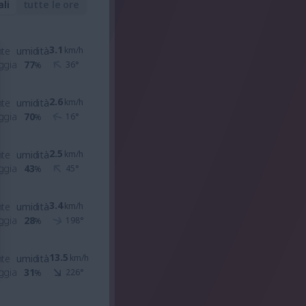
ali
tutte le ore
3.1
nte
umidità
km/h
ggia
77
36
°
%
2.6
nte
umidità
km/h
ggia
70
16
°
%
2.5
nte
umidità
km/h
ggia
43
45
°
%
3.4
nte
umidità
km/h
ggia
28
198
°
%
13.5
nte
umidità
km/h
ggia
31
226
°
%