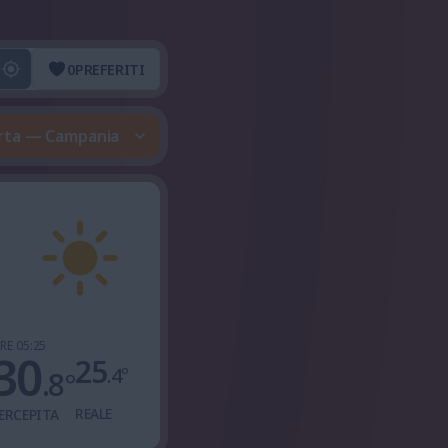
0
PREFERITI
lerta — Campania
RE 05:25
30
25
.4
°
.8
°
REALE
ERCEPITA