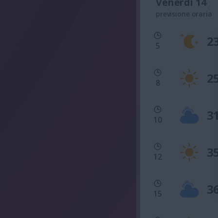
Venerdì 14
previsione oraria
2
5
2
8
3
10
3
12
3
15