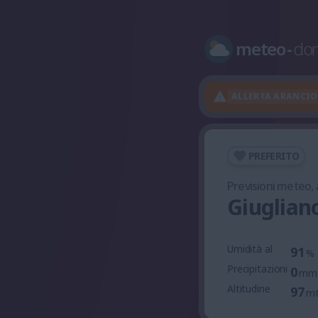
meteo
-
do
ALLERTA ARANCI
PREFERITO
Previsioni meteo,
Giuglian
Umidità al
91
%
Precipitazioni
0
mm
Altitudine
97
m