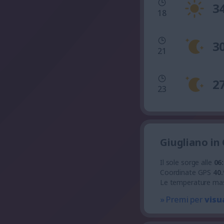
3
18
3
21
2
23
Giugliano in
Il sole sorge alle
06
Coordinate GPS
40.
Le temperature ma
» Premi per
visu