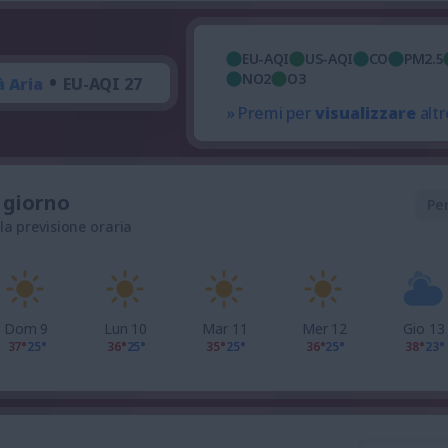
EU-AQI
US-AQI
CO
PM2.5
•
NO2
O3
à Aria
EU-AQI 27
» Premi per
visualizzare
altr
l giorno
Pe
 la previsione oraria
Dom 9
Lun 10
Mar 11
Mer 12
Gio 13
37°
25°
36°
25°
35°
25°
36°
25°
38°
23°