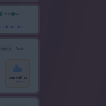
PM10
SO2
e informazioni «
rcepite
Reali
Venerdì 14
37°
23°