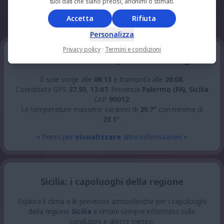
tuoi dati che siano precisi, anonimi o stimati.
Accetta
Rifiuta
whatsapp
facebook
telegram
Personalizza
Privacy policy
·
Termini e condizioni
Caccamo: la situazione per Venerdì 7 Agosto
Il sole sorge alle
06:13
e tramonta alle
20:08
.
Coordinate GPS
37.93
,
13.67
.
Provincia
Palermo (PA), Sicilia
CAP
90012
.
Le temperature massime saranno di
29.7
° con minime di
23.1
°.
» Premi per
visualizzare
altre informazioni «
Sicilia: i capoluoghi della regione
Esplora il clima e le previsioni atmosferiche per i capoluoghi
della regione
Sicilia
e rimani sempre informato sulle
condizioni e allerte meteo.