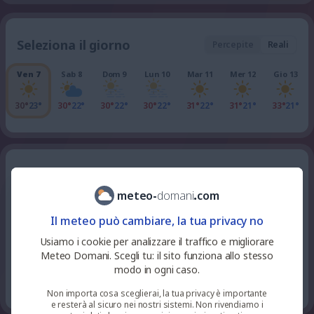
Seleziona il giorno
Percepite
Reali
Ven 7
Sab 8
Dom 9
Lun 10
Mar 11
Mer 12
Gio 13
30°
23°
30°
22°
30°
22°
30°
22°
31°
22°
31°
21°
33°
21°
tutte le ore della giornata
Venerdì 7
meteo
-
domani
.
com
9
%
niente
24
°
sereno
Il meteo può cambiare, la tua privacy no
22
pioggia
UV 0
Usiamo i cookie per analizzare il traffico e migliorare
Meteo Domani. Scegli tu: il sito funziona allo stesso
14
%
niente
modo in ogni caso.
24
°
sereno
23
pioggia
UV 0
Non importa cosa sceglierai, la tua privacy è importante
e resterà al sicuro nei nostri sistemi. Non rivendiamo i