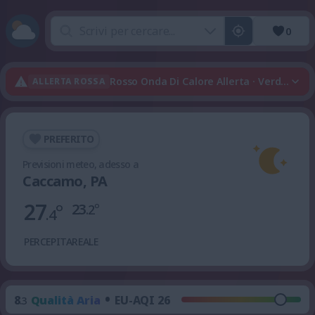
0
Rosso Onda Di Calore Allerta · Verde Tempo
ALLERTA ROSSA
PREFERITO
Previsioni meteo, adesso a
Caccamo, PA
27
°
23
°
.2
.4
PERCEPITA
REALE
•
8
Qualità Aria
EU-AQI 26
.3