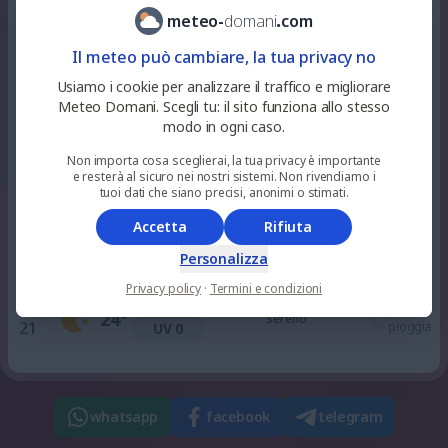
44
%
niente
26
°
parzialmente nuvoloso
meteo
-
domani
.
com
9
pioggia
UV 2
Il meteo può cambiare, la tua privacy no
40
%
niente
Usiamo i cookie per analizzare il traffico e migliorare
30
°
alquanto soleggiato
12
pioggia
UV 7
Meteo Domani. Scegli tu: il sito funziona allo stesso
modo in ogni caso.
0
%
niente
Non importa cosa sceglierai, la tua privacy è importante
32
°
soleggiato
15
pioggia
UV 8
e resterà al sicuro nei nostri sistemi. Non rivendiamo i
tuoi dati che siano precisi, anonimi o stimati.
Accetta
Rifiuta
0
%
niente
29
°
soleggiato
18
pioggia
UV 3
Personalizza
Privacy policy
·
Termini e condizioni
0
%
niente
24
°
sereno
21
pioggia
UV 0
whatsapp
facebook
telegram