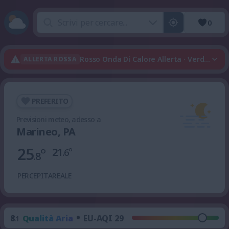
0
Rosso Onda Di Calore Allerta · Verde Tempo
ALLERTA ROSSA
PREFERITO
Previsioni meteo, adesso a
Marineo, PA
25
°
21
°
.6
.8
PERCEPITA
REALE
•
8
Qualità Aria
EU-AQI 29
.1