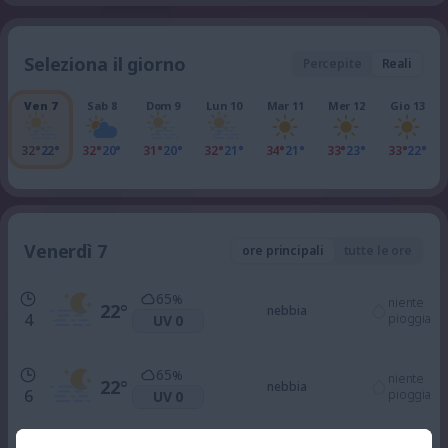
Seleziona il giorno
Percepite
Reali
Ven 7
Sab 8
Dom 9
Lun 10
Mar 11
Mer 12
Gio 13
32°
22°
32°
20°
31°
20°
32°
21°
34°
21°
33°
23°
33°
22°
Venerdì 7
ore principali
tutte le ore
65
%
niente
22
°
nebbia
4
pioggia
UV 0
65
%
niente
22
°
nebbia
6
pioggia
UV 0