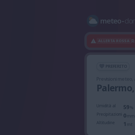
meteo
-
do
R
ALLERTA ROSSA
PREFERITO
Previsioni meteo,
Palermo,
Umidità al
59
%
Precipitazioni
0
mm
Altitudine
1
mt