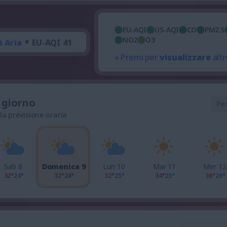
EU-AQI
US-AQI
CO
PM2.5
•
NO2
O3
à Aria
EU-AQI 41
» Premi per
visualizzare
altr
l giorno
Pe
 la previsione oraria
Sab 8
Domenica 9
Lun 10
Mar 11
Mer 12
32°
24°
32°
24°
32°
25°
34°
25°
36°
26°