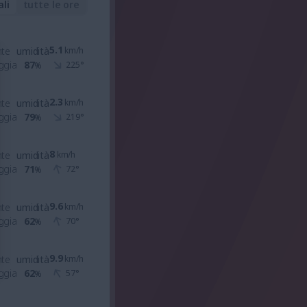
ali
tutte le ore
5.1
nte
umidità
km/h
ggia
87
225
°
%
2.3
nte
umidità
km/h
ggia
79
219
°
%
8
nte
umidità
km/h
ggia
71
72
°
%
9.6
nte
umidità
km/h
ggia
62
70
°
%
9.9
nte
umidità
km/h
ggia
62
57
°
%