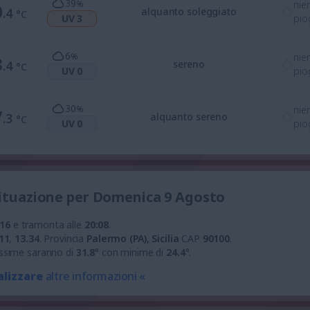
39
%
nie
0
.4
alquanto soleggiato
°C
UV 3
pio
6
%
nie
8
.4
sereno
°C
UV 0
pio
30
%
nie
7
.3
alquanto sereno
°C
UV 0
pio
situazione per Domenica 9 Agosto
:16
e tramonta alle
20:08
.
11
,
13.34
.
Provincia
Palermo (PA), Sicilia
CAP
90100
.
ssime saranno di
31.8
° con minime di
24.4
°.
alizzare
altre informazioni «