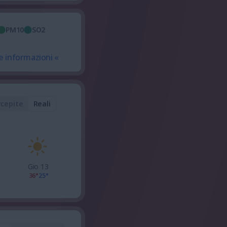
PM10
SO2
e informazioni «
rcepite
Reali
Gio 13
36°
25°