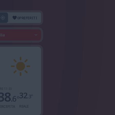
0
PREFERITI
lia
RE 11:33
38
32
.3
°
.6
°
REALE
ERCEPITA