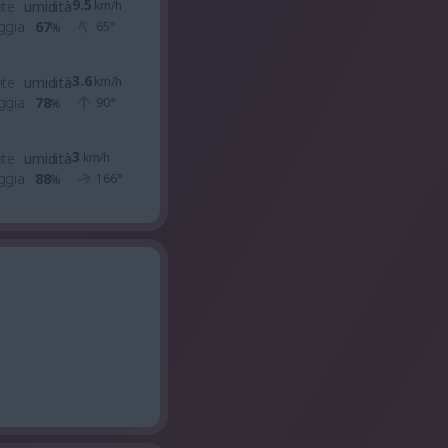
9.5
nte
umidità
km/h
ggia
67
65
°
%
3.6
nte
umidità
km/h
ggia
78
90
°
%
3
nte
umidità
km/h
ggia
88
166
°
%