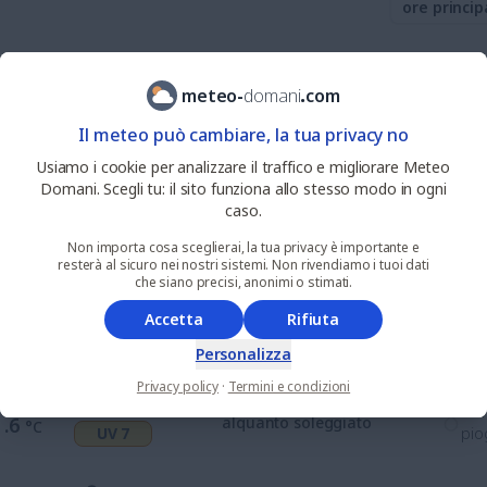
ore princip
37
%
nie
4
.5
alquanto sereno
meteo
-
domani
.
com
°C
UV 0
pio
Il meteo può cambiare, la tua privacy no
38
%
nie
Usiamo i cookie per analizzare il traffico e migliorare Meteo
6
.2
alquanto soleggiato
°C
UV 1
pio
Domani. Scegli tu: il sito funziona allo stesso modo in ogni
caso.
48
%
nie
Non importa cosa sceglierai, la tua privacy è importante e
9
.4
parzialmente nuvoloso
°C
resterà al sicuro nei nostri sistemi. Non rivendiamo i tuoi dati
UV 4
pio
che siano precisi, anonimi o stimati.
Accetta
Rifiuta
37
%
nie
1
.5
alquanto soleggiato
°C
UV 7
pio
Personalizza
Privacy policy
·
Termini e condizioni
41
%
nie
1
.6
alquanto soleggiato
°C
UV 7
pio