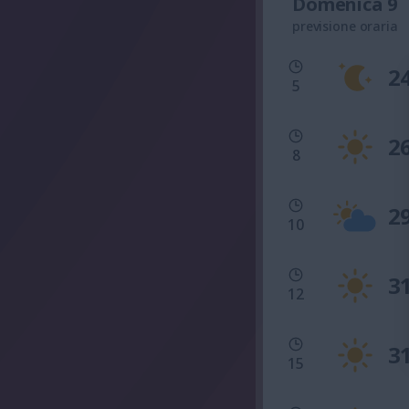
Domenica 9
previsione oraria
2
5
2
8
2
10
3
12
3
15