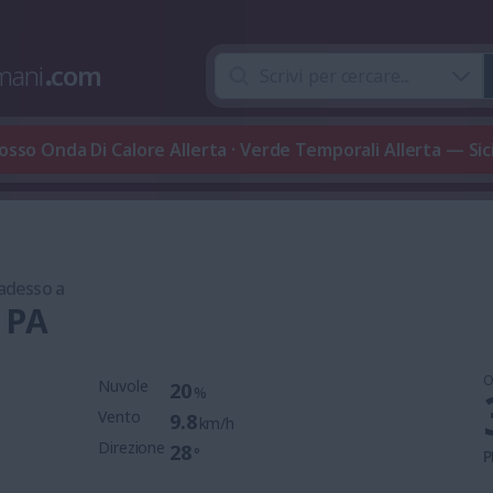
mani
.
com
osso Onda Di Calore Allerta · Verde Temporali Allerta — Sici
 adesso a
 PA
O
Nuvole
20
%
Vento
9.8
km/h
Direzione
28
°
P