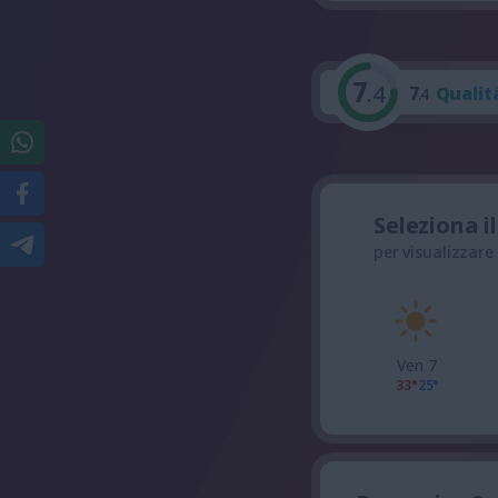
7
.4
7
Qualit
.4
Seleziona i
per visualizzare
Ven 7
33°
25°