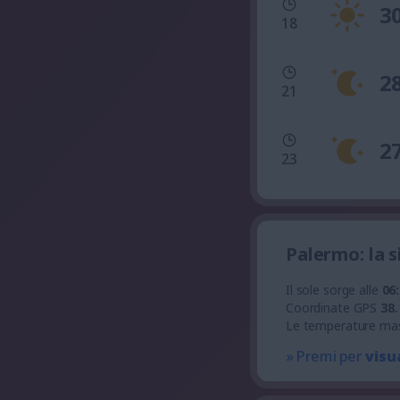
3
18
2
21
2
23
Palermo: la 
Il sole sorge alle
06
Coordinate GPS
38.
Le temperature ma
» Premi per
visu