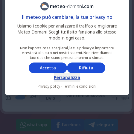
85
%
niente
30
°
parzialmente nuvoloso
meteo
-
domani
.
com
12
pioggia
UV 6
Il meteo può cambiare, la tua privacy no
41
%
niente
Usiamo i cookie per analizzare il traffico e migliorare
32
°
alquanto soleggiato
15
pioggia
UV 7
Meteo Domani. Scegli tu: il sito funziona allo stesso
modo in ogni caso.
82
%
niente
Non importa cosa sceglierai, la tua privacy è importante
31
°
alquanto soleggiato
18
pioggia
UV 3
e resterà al sicuro nei nostri sistemi. Non rivendiamo i
tuoi dati che siano precisi, anonimi o stimati.
Accetta
Rifiuta
0
%
niente
26
°
sereno
21
pioggia
UV 0
Personalizza
Privacy policy
·
Termini e condizioni
54
%
niente
24
°
parzialmente nuvoloso
23
pioggia
UV 0
whatsapp
facebook
telegram