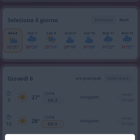
Seleziona il giorno
Percepite
Reali
Gio 6
Ven 7
Sab 8
Dom 9
Lun 10
Mar 11
Mer 12
32°
21°
30°
23°
25°
19°
29°
18°
31°
20°
31°
22°
31°
21°
Giovedì 6
ore principali
tutte le ore
0
%
niente
27
°
soleggiato
9
pioggia
UV 2
0
%
niente
28
°
soleggiato
10
pioggia
UV 3