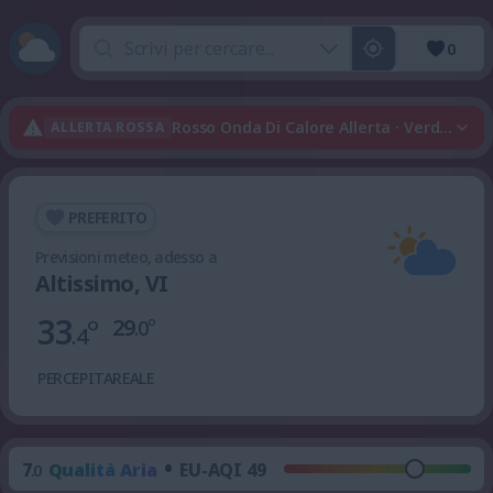
0
Rosso Onda Di Calore Allerta · Verde Tem
ALLERTA ROSSA
PREFERITO
Previsioni meteo, adesso a
Altissimo, VI
33
°
29
°
.0
.4
PERCEPITA
REALE
•
7
Qualità Aria
EU-AQI 49
.0