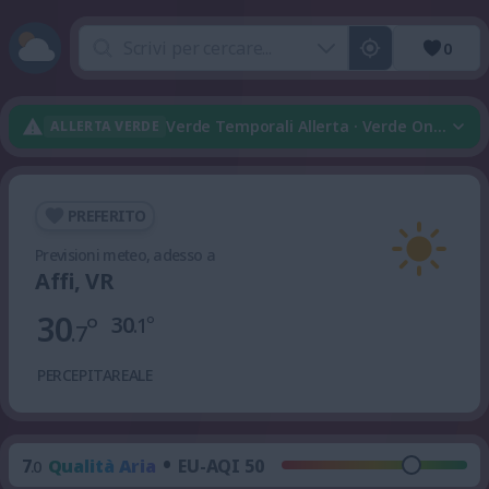
0
Verde Temporali Allerta · Verde Onda Di C
ALLERTA VERDE
PREFERITO
Previsioni meteo, adesso a
Affi, VR
30
°
30
°
.1
.7
PERCEPITA
REALE
•
7
Qualità Aria
EU-AQI 50
.0