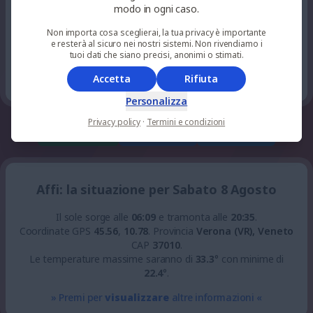
6
%
niente
modo in ogni caso.
29
°
alquanto sereno
21
pioggia
UV 0
Non importa cosa sceglierai, la tua privacy è importante
e resterà al sicuro nei nostri sistemi. Non rivendiamo i
0
tuoi dati che siano precisi, anonimi o stimati.
%
niente
26
°
sereno
23
pioggia
UV 0
Accetta
Rifiuta
Personalizza
Privacy policy
·
Termini e condizioni
whatsapp
facebook
telegram
Affi: la situazione per Sabato 8 Agosto
Il sole sorge alle
06:09
e tramonta alle
20:35
.
Coordinate GPS
45.56
,
10.78
.
Provincia
Verona (VR), Veneto
CAP
37010
.
Le temperature massime saranno di
33.3
° con minime di
22.4
°.
» Premi per
visualizzare
altre informazioni «