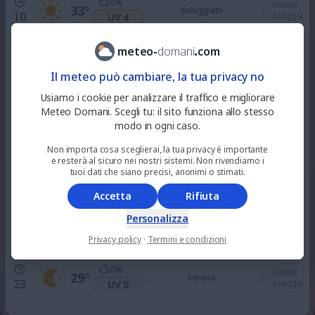
0
%
niente
33
°
soleggiato
10
pioggia
UV 4
meteo
-
domani
.
com
0
%
niente
36
°
soleggiato
12
pioggia
UV 7
Il meteo può cambiare, la tua privacy no
Usiamo i cookie per analizzare il traffico e migliorare
15
%
Meteo Domani. Scegli tu: il sito funziona allo stesso
niente
37
°
alquanto soleggiato
15
pioggia
UV 7
modo in ogni caso.
Non importa cosa sceglierai, la tua privacy è importante
e resterà al sicuro nei nostri sistemi. Non rivendiamo i
24
%
niente
35
°
soleggiato
tuoi dati che siano precisi, anonimi o stimati.
18
pioggia
UV 3
Accetta
Rifiuta
0
%
Personalizza
niente
31
°
sereno
21
pioggia
UV 0
Privacy policy
·
Termini e condizioni
0
%
niente
29
°
sereno
23
pioggia
UV 0