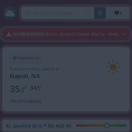
0
Rosso Onda Di Calore Allerta · Giallo Te
ALLERTA ROSSA
PREFERITO
Previsioni meteo, adesso a
Napoli, NA
35
°
34
°
.5
.3
PERCEPITA
REALE
•
6
Qualità Aria
EU-AQI 65
.2