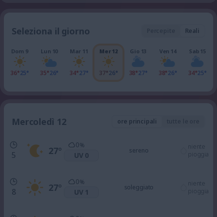
Seleziona il giorno
Percepite
Reali
Dom 9
Lun 10
Mar 11
Mer 12
Gio 13
Ven 14
Sab 15
36°
25°
35°
26°
34°
27°
37°
26°
38°
27°
38°
26°
34°
25°
Mercoledì 12
ore principali
tutte le ore
0
%
niente
27
°
sereno
5
pioggia
UV 0
0
%
niente
27
°
soleggiato
8
pioggia
UV 1