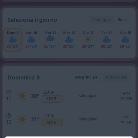
Seleziona il giorno
Percepite
Reali
Dom 9
Lun 10
Mar 11
Mer 12
Gio 13
Ven 14
Sab 15
35°
24°
37°
24°
35°
26°
35°
25°
35°
24°
36°
22°
36°
22°
Domenica 9
ore principali
tutte le ore
0
%
niente
30
°
soleggiato
11
pioggia
UV 5
0
%
niente
31
°
soleggiato
12
pioggia
UV 6