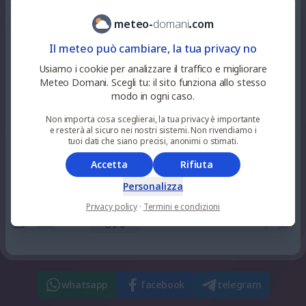
0
%
niente
35
°
soleggiato
15
pioggia
UV 6
meteo
-
domani
.
com
Il meteo può cambiare, la tua privacy no
0
%
niente
35
°
soleggiato
17
pioggia
Usiamo i cookie per analizzare il traffico e migliorare
UV 4
Meteo Domani. Scegli tu: il sito funziona allo stesso
modo in ogni caso.
100
%
niente
33
°
nuvoloso
19
Non importa cosa sceglierai, la tua privacy è importante
pioggia
UV 1
e resterà al sicuro nei nostri sistemi. Non rivendiamo i
tuoi dati che siano precisi, anonimi o stimati.
100
%
niente
Accetta
Rifiuta
29
°
nuvoloso
21
pioggia
UV 0
Personalizza
Privacy policy
·
Termini e condizioni
41
%
niente
27
°
parzialmente nuvoloso
23
pioggia
UV 0
whatsapp
facebook
telegram