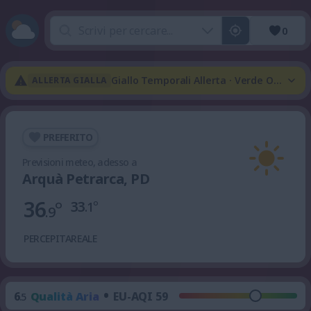
0
Giallo Temporali Allerta · Verde Onda Di
ALLERTA GIALLA
PREFERITO
Previsioni meteo, adesso a
Arquà Petrarca, PD
36
°
33
°
.1
.9
PERCEPITA
REALE
•
6
Qualità Aria
EU-AQI 59
.5