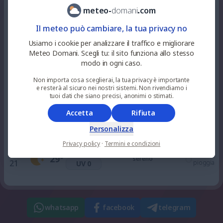
29
%
niente
28
°
alquanto soleggiato
meteo
-
domani
.
com
10
pioggia
UV 3
Il meteo può cambiare, la tua privacy no
0
%
niente
Usiamo i cookie per analizzare il traffico e migliorare
32
°
soleggiato
12
pioggia
UV 6
Meteo Domani. Scegli tu: il sito funziona allo stesso
modo in ogni caso.
0
%
niente
Non importa cosa sceglierai, la tua privacy è importante
36
°
soleggiato
15
pioggia
UV 6
e resterà al sicuro nei nostri sistemi. Non rivendiamo i
tuoi dati che siano precisi, anonimi o stimati.
Accetta
Rifiuta
0
%
niente
36
°
soleggiato
18
pioggia
UV 3
Personalizza
Privacy policy
·
Termini e condizioni
0
%
niente
29
°
sereno
21
pioggia
UV 0
whatsapp
facebook
telegram