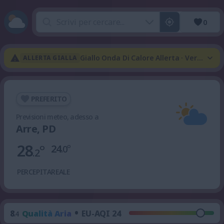
0
Giallo Onda Di Calore Allerta · Verde Te
ALLERTA GIALLA
PREFERITO
Previsioni meteo, adesso a
Arre, PD
28
°
24
°
.0
.2
PERCEPITA
REALE
•
8
Qualità Aria
EU-AQI 24
.4