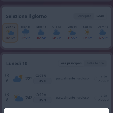
Seleziona il giorno
Percepite
Reali
Lun 10
Mar 11
Mer 12
Gio 13
Ven 14
Sab 15
Dom 16
36°
22°
38°
23°
36°
24°
34°
23°
35°
22°
37°
22°
37°
23°
Lunedì 10
ore principali
tutte le ore
68
%
niente
22
°
parzialmente nuvoloso
6
pioggia
UV 0
62
%
niente
24
°
parzialmente nuvoloso
8
pioggia
UV 1