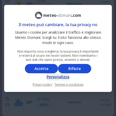
0
%
niente
29
°
soleggiato
10
pioggia
UV 3
meteo
-
domani
.
com
0
%
niente
31
°
soleggiato
Il meteo può cambiare, la tua privacy no
12
pioggia
UV 6
Usiamo i cookie per analizzare il traffico e migliorare
Meteo Domani. Scegli tu: il sito funziona allo stesso
0
%
niente
modo in ogni caso.
33
°
soleggiato
15
pioggia
UV 6
Non importa cosa sceglierai, la tua privacy è importante
e resterà al sicuro nei nostri sistemi. Non rivendiamo i
0
tuoi dati che siano precisi, anonimi o stimati.
%
niente
32
°
soleggiato
18
pioggia
UV 3
Accetta
Rifiuta
Personalizza
0
%
niente
30
°
sereno
21
Privacy policy
·
Termini e condizioni
pioggia
UV 0
100
%
niente
29
°
nuvoloso
23
pioggia
UV 0