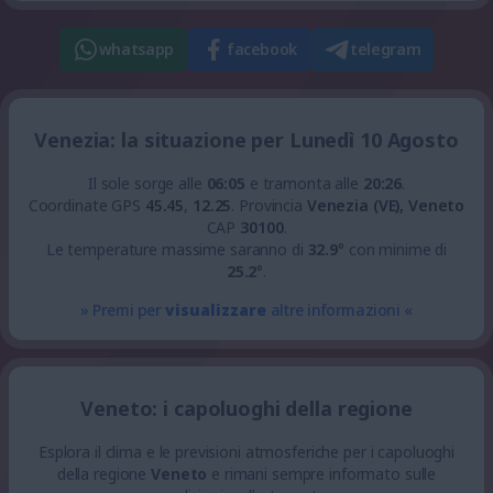
whatsapp
facebook
telegram
Venezia: la situazione per Lunedì 10 Agosto
Il sole sorge alle
06:05
e tramonta alle
20:26
.
Coordinate GPS
45.45
,
12.25
.
Provincia
Venezia (VE), Veneto
CAP
30100
.
Le temperature massime saranno di
32.9
° con minime di
25.2
°.
» Premi per
visualizzare
altre informazioni «
Veneto: i capoluoghi della regione
Esplora il clima e le previsioni atmosferiche per i capoluoghi
della regione
Veneto
e rimani sempre informato sulle