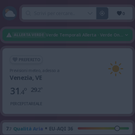
0
Verde Temporali Allerta · Verde Onda Di C
ALLERTA VERDE
PREFERITO
Previsioni meteo, adesso a
Venezia, VE
31
°
29
°
.2
.4
PERCEPITA
REALE
•
7
Qualità Aria
EU-AQI 36
.7