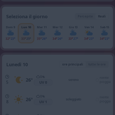
Seleziona il giorno
Percepite
Reali
Dom 9
Lun 10
Mar 11
Mer 12
Gio 13
Ven 14
Sab 15
32°
23°
33°
25°
35°
26°
34°
26°
33°
27°
34°
23°
34°
23°
Lunedì 10
ore principali
tutte le ore
0
%
niente
26
°
sereno
5
pioggia
UV 0
0
%
niente
26
°
soleggiato
8
pioggia
UV 1