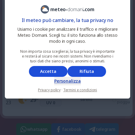
3
%
niente
35
°
soleggiato
meteo
-
domani
.
com
12
pioggia
UV 5
Il meteo può cambiare, la tua privacy no
33
%
niente
Usiamo i cookie per analizzare il traffico e migliorare
38
°
nuvoloso
15
pioggia
UV 6
Meteo Domani. Scegli tu: il sito funziona allo stesso
modo in ogni caso.
100
%
Non importa cosa sceglierai, la tua privacy è importante
niente
37
°
nuvoloso
18
e resterà al sicuro nei nostri sistemi. Non rivendiamo i
pioggia
UV 3
tuoi dati che siano precisi, anonimi o stimati.
Accetta
Rifiuta
67
%
niente
32
°
sereno
21
pioggia
UV 0
Personalizza
Privacy policy
·
Termini e condizioni
0
%
niente
29
°
sereno
23
pioggia
UV 0
whatsapp
facebook
telegram