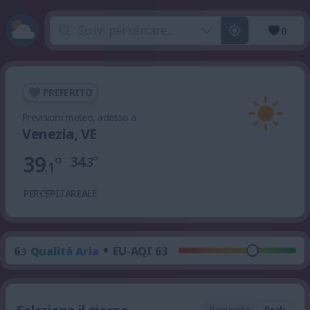
0
PREFERITO
Previsioni meteo, adesso a
Venezia, VE
39
°
34
°
.3
.1
PERCEPITA
REALE
•
6
Qualità Aria
EU-AQI 63
.3
Percepite
Reali