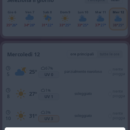
Seleziona il giorno
Gio 6
Ven 7
Sab 8
Dom 9
Lun 10
Mar 11
Mer 12
35°
26°
34°
26°
31°
22°
33°
25°
33°
25°
37°
27°
38°
25°
Mercoledì 12
ore principali
tutte le ore
67
%
niente
25
°
parzialmente nuvoloso
5
pioggia
UV 0
1
%
niente
27
°
soleggiato
8
pioggia
UV 1
3
%
niente
31
°
soleggiato
10
pioggia
UV 3