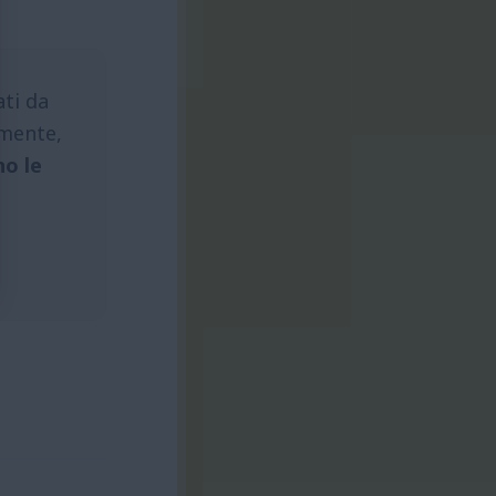
ati da
emente,
no le