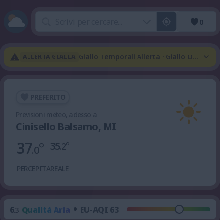
0
Giallo Temporali Allerta · Giallo Onda Di
ALLERTA GIALLA
PREFERITO
Previsioni meteo, adesso a
Cinisello Balsamo, MI
37
°
35
°
.2
.0
PERCEPITA
REALE
•
6
Qualità Aria
EU-AQI 63
.3