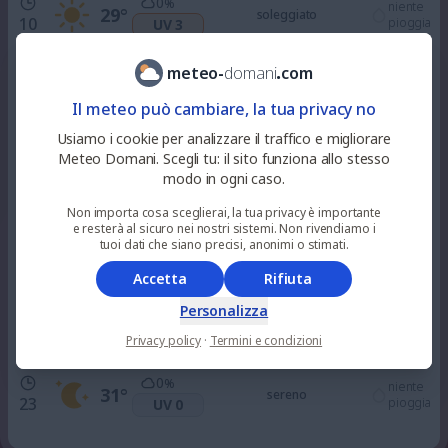
0
%
niente
29
°
soleggiato
10
pioggia
UV 3
meteo
-
domani
.
com
0
%
niente
33
°
soleggiato
12
pioggia
UV 6
Il meteo può cambiare, la tua privacy no
Usiamo i cookie per analizzare il traffico e migliorare
0
%
Meteo Domani. Scegli tu: il sito funziona allo stesso
niente
36
°
soleggiato
15
pioggia
UV 6
modo in ogni caso.
Non importa cosa sceglierai, la tua privacy è importante
e resterà al sicuro nei nostri sistemi. Non rivendiamo i
0
%
niente
37
°
soleggiato
tuoi dati che siano precisi, anonimi o stimati.
18
pioggia
UV 3
Accetta
Rifiuta
99
%
Personalizza
niente
34
°
nuvoloso
21
pioggia
UV 0
Privacy policy
·
Termini e condizioni
0
%
niente
31
°
sereno
23
pioggia
UV 0