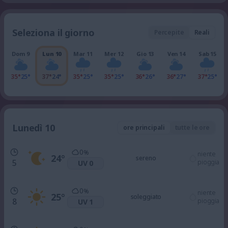
Seleziona il giorno
Percepite
Reali
Dom 9
Lun 10
Mar 11
Mer 12
Gio 13
Ven 14
Sab 15
35°
25°
37°
24°
35°
25°
35°
25°
36°
26°
36°
27°
37°
25°
Lunedì 10
ore principali
tutte le ore
0
%
niente
24
°
sereno
5
pioggia
UV 0
0
%
niente
25
°
soleggiato
8
pioggia
UV 1