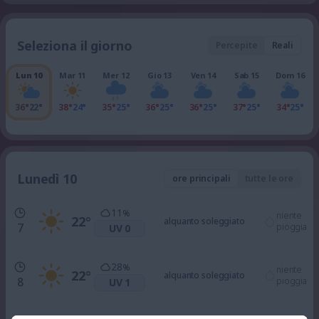
Seleziona il giorno
Percepite
Reali
Lun 10
Mar 11
Mer 12
Gio 13
Ven 14
Sab 15
Dom 16
36°
22°
38°
24°
35°
25°
36°
25°
36°
25°
37°
25°
34°
25°
Lunedì 10
ore principali
tutte le ore
11
%
niente
22
°
alquanto soleggiato
7
pioggia
UV 0
28
%
niente
22
°
alquanto soleggiato
8
pioggia
UV 1