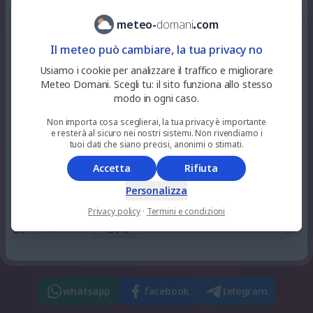
0
%
niente
26
°
soleggiato
10
pioggia
UV 3
meteo
-
domani
.
com
Il meteo può cambiare, la tua privacy no
0
%
niente
31
°
soleggiato
12
pioggia
Usiamo i cookie per analizzare il traffico e migliorare
UV 6
Meteo Domani. Scegli tu: il sito funziona allo stesso
modo in ogni caso.
45
%
niente
35
°
parzialmente nuvoloso
15
Non importa cosa sceglierai, la tua privacy è importante
pioggia
UV 6
e resterà al sicuro nei nostri sistemi. Non rivendiamo i
tuoi dati che siano precisi, anonimi o stimati.
4
%
niente
Accetta
Rifiuta
36
°
alquanto soleggiato
18
pioggia
UV 3
Personalizza
Privacy policy
·
Termini e condizioni
0
%
niente
33
°
alquanto sereno
21
pioggia
UV 0
whatsapp
facebook
telegram