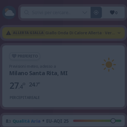
0
Giallo Onda Di Calore Allerta · Verde Te
ALLERTA GIALLA
PREFERITO
Previsioni meteo, adesso a
Milano Santa Rita, MI
27
°
24
°
.7
.4
PERCEPITA
REALE
•
8
Qualità Aria
EU-AQI 25
.3