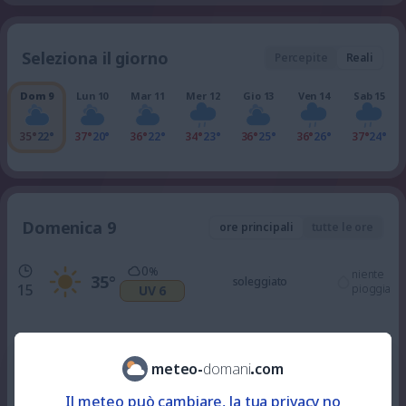
Seleziona il giorno
Percepite
Reali
Dom 9
Lun 10
Mar 11
Mer 12
Gio 13
Ven 14
Sab 15
35°
22°
37°
20°
36°
22°
34°
23°
36°
25°
36°
26°
37°
24°
Domenica 9
ore principali
tutte le ore
0
%
niente
35
°
soleggiato
15
pioggia
UV 6
100
%
niente
35
°
nuvoloso
17
pioggia
UV 4
meteo
-
domani
.
com
Il meteo può cambiare, la tua privacy no