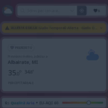
0
Giallo Temporali Allerta · Giallo Onda Di
ALLERTA GIALLA
PREFERITO
Previsioni meteo, adesso a
Albairate, MI
35
°
34
°
.8
.0
PERCEPITA
REALE
•
6
Qualità Aria
EU-AQI 60
.5