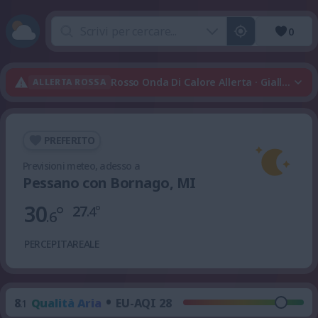
0
Rosso Onda Di Calore Allerta · Giallo Tem
ALLERTA ROSSA
PREFERITO
Previsioni meteo, adesso a
Pessano con Bornago, MI
30
°
27
°
.4
.6
PERCEPITA
REALE
•
8
Qualità Aria
EU-AQI 28
.1