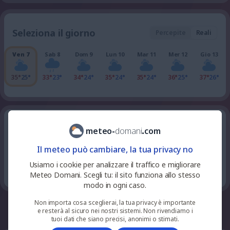
Seleziona il giorno
Percepite
Reali
Ven 7
Sab 8
Dom 9
Lun 10
Mar 11
Mer 12
Gio 13
35°
25°
33°
23°
34°
24°
35°
24°
35°
24°
36°
25°
37°
26°
tutte le ore della giornata
Venerdì 7
meteo
-
domani
.
com
Il meteo può cambiare, la tua privacy no
90
%
niente
28
°
nuvoloso
23
pioggia
Usiamo i cookie per analizzare il traffico e migliorare
UV 0
Meteo Domani. Scegli tu: il sito funziona allo stesso
modo in ogni caso.
Non importa cosa sceglierai, la tua privacy è importante
whatsapp
facebook
telegram
e resterà al sicuro nei nostri sistemi. Non rivendiamo i
tuoi dati che siano precisi, anonimi o stimati.