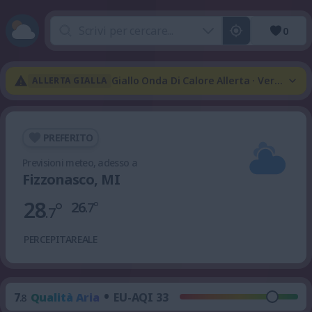
0
Giallo Onda Di Calore Allerta · Verde Te
ALLERTA GIALLA
PREFERITO
Previsioni meteo, adesso a
Fizzonasco, MI
28
°
26
°
.7
.7
PERCEPITA
REALE
•
7
Qualità Aria
EU-AQI 33
.8