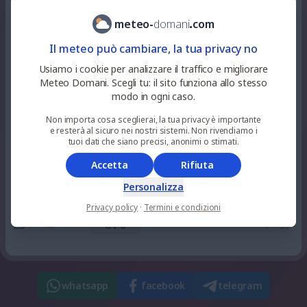
40
%
niente
30
°
alquanto soleggiato
12
pioggia
UV 6
meteo
-
domani
.
com
Il meteo può cambiare, la tua privacy no
0
%
niente
33
°
soleggiato
15
pioggia
Usiamo i cookie per analizzare il traffico e migliorare
UV 6
Meteo Domani. Scegli tu: il sito funziona allo stesso
modo in ogni caso.
0
%
niente
34
°
soleggiato
18
Non importa cosa sceglierai, la tua privacy è importante
pioggia
UV 3
e resterà al sicuro nei nostri sistemi. Non rivendiamo i
tuoi dati che siano precisi, anonimi o stimati.
0
%
niente
Accetta
Rifiuta
30
°
sereno
21
pioggia
UV 0
Personalizza
Privacy policy
·
Termini e condizioni
3
%
niente
27
°
sereno
23
pioggia
UV 0
whatsapp
facebook
telegram