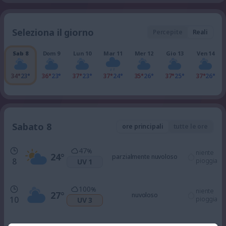
Seleziona il giorno
Percepite
Reali
Sab 8
Dom 9
Lun 10
Mar 11
Mer 12
Gio 13
Ven 14
34°
23°
36°
23°
37°
23°
37°
24°
35°
26°
37°
25°
37°
26°
Sabato 8
ore principali
tutte le ore
47
%
niente
24
°
parzialmente nuvoloso
8
pioggia
UV 1
100
%
niente
27
°
nuvoloso
10
pioggia
UV 3