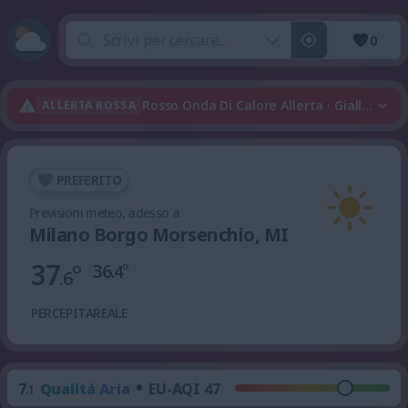
0
Rosso Onda Di Calore Allerta · Giallo Tem
ALLERTA ROSSA
PREFERITO
Previsioni meteo, adesso a
Milano Borgo Morsenchio, MI
37
°
36
°
.4
.6
PERCEPITA
REALE
•
7
Qualità Aria
EU-AQI 47
.1