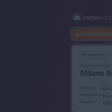
meteo
-
do
ALLERTA ARANCI
PREFERITO
Previsioni meteo,
Milano R
Umidità al
57
%
Precipitazioni
0
mm
Altitudine
122