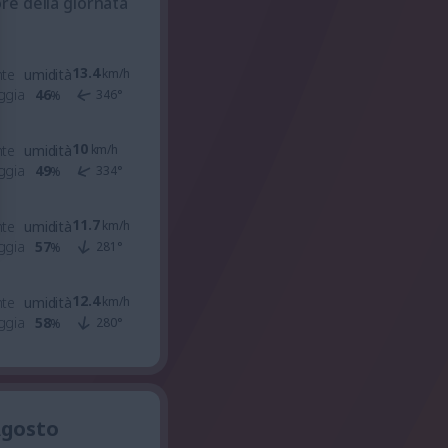
ore della giornata
13.4
nte
umidità
km/h
ggia
46
346
°
%
10
nte
umidità
km/h
ggia
49
334
°
%
11.7
nte
umidità
km/h
ggia
57
281
°
%
12.4
nte
umidità
km/h
ggia
58
280
°
%
Agosto