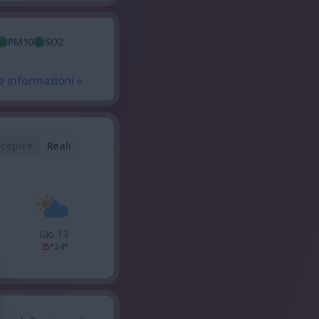
PM10
SO2
e informazioni «
rcepite
Reali
Gio 13
35°
24°