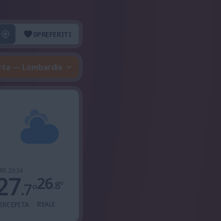
0
PREFERITI
lerta — Lombardia
RE 20:34
27
26
.8
°
.7
°
REALE
ERCEPITA