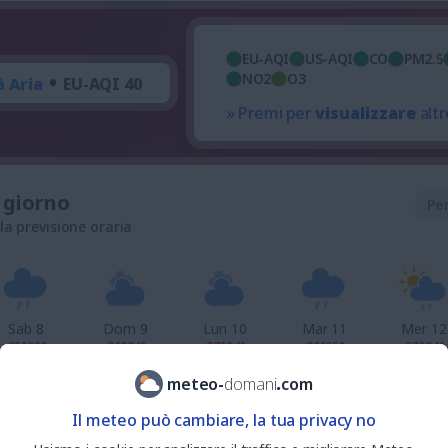
EU-AQI
US-AQI
CO
PM2.5
•
NO2
O3
à Aria
EU-AQI 40
» Premi per
visualizzare
altr
l giorno
Pe
 la previsione oraria
Sab 8
Dom 9
Lun 10
Mar 11
Mer 12
35°
23°
36°
24°
37°
24°
36°
25°
33°
24°
meteo
-
domani
.
com
Il meteo può cambiare, la tua privacy no