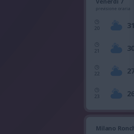
Venerdì 7
previsione oraria
3
20
3
21
2
22
2
23
Milano Ronch