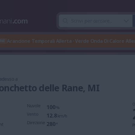
mani
.
com
Arancione Temporali Allerta · Verde Onda Di Calore Al
ONE
 adesso a
onchetto delle Rane, MI
O
Nuvole
100
%
Vento
12.8
km/h
Direzione
280
mt
°
P