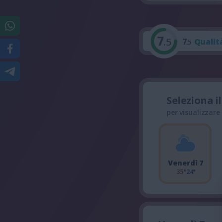
7
.5
7
Qualit
.5
Seleziona i
per visualizzare
Venerdì 7
35°
24°