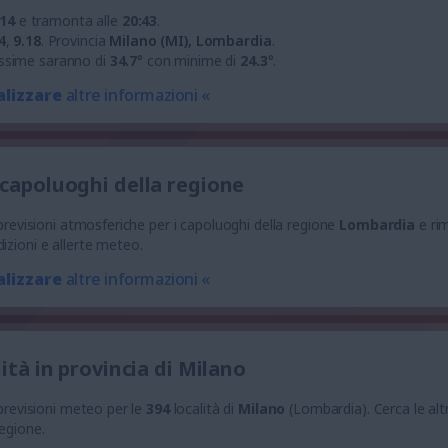
:14
e tramonta alle
20:43
.
4
,
9.18
.
Provincia
Milano (MI), Lombardia
.
ssime saranno di
34.7
° con minime di
24.3
°.
alizzare
altre informazioni «
 capoluoghi della regione
e previsioni atmosferiche per i capoluoghi della regione
Lombardia
e ri
izioni e allerte meteo.
alizzare
altre informazioni «
lità in provincia di Milano
 previsioni meteo per le
394
località di
Milano
(Lombardia). Cerca le altr
regione.