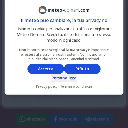
5
%
niente
29
°
alquanto soleggiato
10
pioggia
UV 3
meteo
-
domani
.
com
Il meteo può cambiare, la tua privacy no
0
%
niente
33
°
soleggiato
12
pioggia
Usiamo i cookie per analizzare il traffico e migliorare
UV 6
Meteo Domani. Scegli tu: il sito funziona allo stesso
modo in ogni caso.
0
%
niente
37
°
soleggiato
15
Non importa cosa sceglierai, la tua privacy è importante
pioggia
UV 7
e resterà al sicuro nei nostri sistemi. Non rivendiamo i
tuoi dati che siano precisi, anonimi o stimati.
0
%
niente
Accetta
Rifiuta
38
°
soleggiato
18
pioggia
UV 3
Personalizza
Privacy policy
·
Termini e condizioni
28
%
niente
36
°
alquanto sereno
21
pioggia
UV 0
whatsapp
facebook
telegram