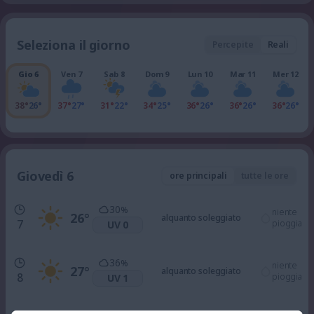
Seleziona il giorno
Percepite
Reali
Gio 6
Ven 7
Sab 8
Dom 9
Lun 10
Mar 11
Mer 12
38°
26°
37°
27°
31°
22°
34°
25°
36°
26°
36°
26°
36°
26°
Giovedì 6
ore principali
tutte le ore
30
%
niente
26
°
alquanto soleggiato
7
pioggia
UV 0
36
%
niente
27
°
alquanto soleggiato
8
pioggia
UV 1