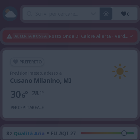
0
Rosso Onda Di Calore Allerta · Verde Tem
ALLERTA ROSSA
PREFERITO
Previsioni meteo, adesso a
Cusano Milanino, MI
30
°
28
°
.1
.6
PERCEPITA
REALE
•
8
Qualità Aria
EU-AQI 27
.2