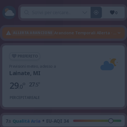
0
Arancione Temporali Allerta · Verde
ALLERTA ARANCIONE
PREFERITO
Previsioni meteo, adesso a
Lainate, MI
29
°
27
°
.5
.0
PERCEPITA
REALE
•
7
Qualità Aria
EU-AQI 34
.8