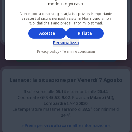
54
%
niente
modo in ogni caso.
28
°
parzialmente nuvoloso
22
pioggia
UV 0
Non importa cosa sceglierai, la tua privacy è importante
e resterà al sicuro nei nostri sistemi. Non rivendiamo i
46
tuoi dati che siano precisi, anonimi o stimati.
%
niente
26
°
parzialmente nuvoloso
23
pioggia
UV 0
Accetta
Rifiuta
Personalizza
Privacy policy
·
Termini e condizioni
whatsapp
facebook
telegram
Lainate: la situazione per Venerdì 7 Agosto
Il sole sorge alle
06:14
e tramonta alle
20:44
.
Coordinate GPS
45.58
,
9.02
.
Provincia
Milano (MI),
Lombardia
CAP
20020
.
Le temperature massime saranno di
33.5
° con minime di
24.4
°.
» Premi per
visualizzare
altre informazioni «