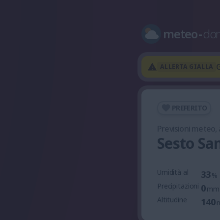
meteo
-
do
G
ALLERTA GIALLA
PREFERITO
Previsioni meteo,
Sesto Sa
Umidità al
33
%
Precipitazioni
0
mm
Altitudine
140