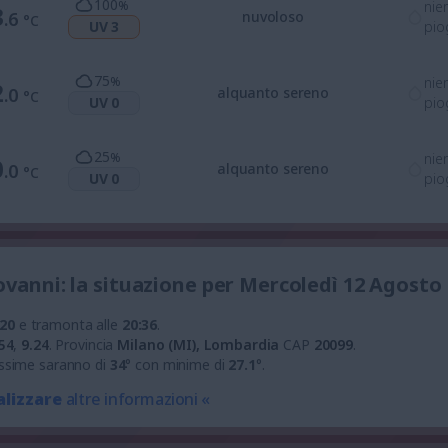
100
%
nie
3
.6
nuvoloso
°C
UV 3
pio
75
%
nie
2
.0
alquanto sereno
°C
UV 0
pio
25
%
nie
0
.0
alquanto sereno
°C
UV 0
pio
ovanni: la situazione per Mercoledì 12 Agosto
:20
e tramonta alle
20:36
.
54
,
9.24
.
Provincia
Milano (MI), Lombardia
CAP
20099
.
ssime saranno di
34
° con minime di
27.1
°.
alizzare
altre informazioni «