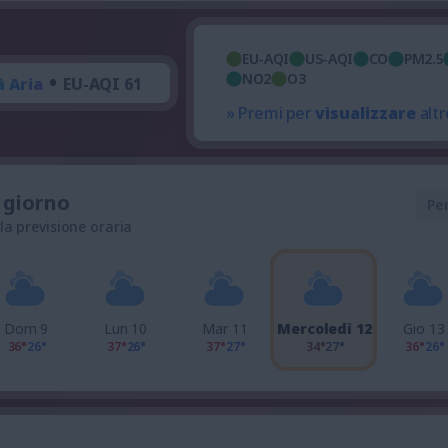
EU-AQI
US-AQI
CO
PM2.5
•
NO2
O3
à Aria
EU-AQI 61
» Premi per
visualizzare
altr
l giorno
Pe
 la previsione oraria
Dom 9
Lun 10
Mar 11
Mercoledì 12
Gio 13
36°
26°
37°
26°
37°
27°
34°
27°
36°
26°