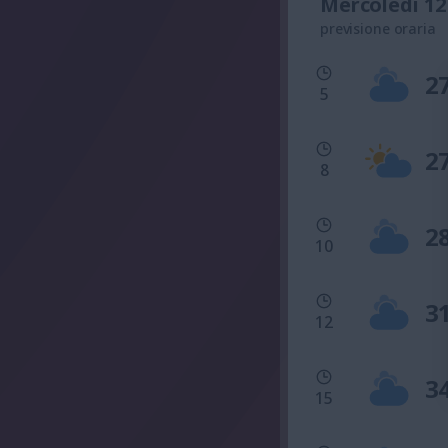
Mercoledì 12
previsione oraria
2
5
2
8
2
10
3
12
3
15