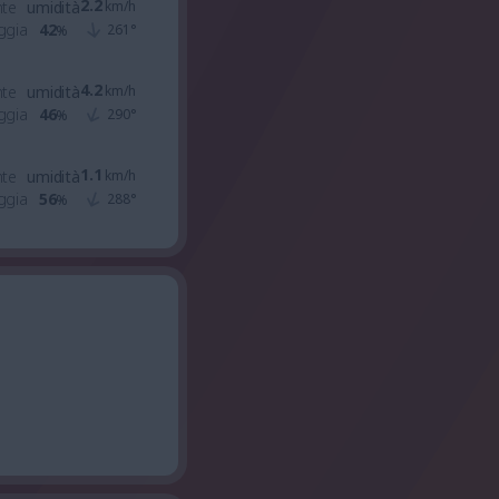
2.2
nte
umidità
km/h
ggia
42
261
°
%
4.2
nte
umidità
km/h
ggia
46
290
°
%
1.1
nte
umidità
km/h
ggia
56
288
°
%