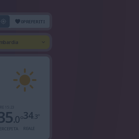
0
PREFERITI
ombardia
RE 15:23
35
34
.3
°
.0
°
REALE
ERCEPITA