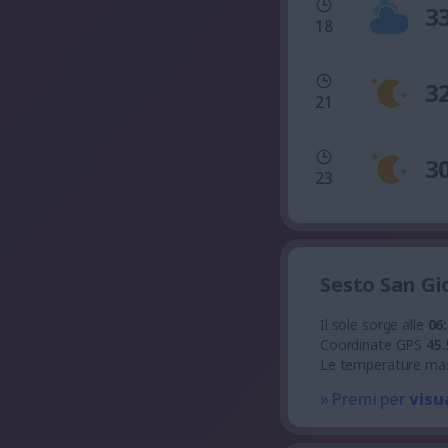
3
18
3
21
3
23
Sesto San Gi
Il sole sorge alle
06
Coordinate GPS
45.
Le temperature ma
» Premi per
visu