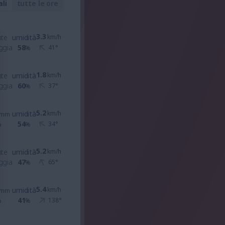
ali
tutte le ore
3.3
nte
umidità
km/h
ggia
58
41
°
%
1.8
nte
umidità
km/h
ggia
60
37
°
%
5.2
umidità
km/h
mm
54
34
°
%
%
5.2
nte
umidità
km/h
ggia
47
65
°
%
5.4
umidità
km/h
mm
41
138
°
%
%