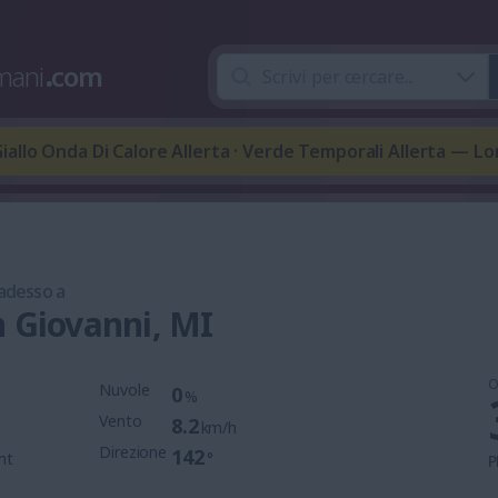
mani
.
com
iallo Onda Di Calore Allerta · Verde Temporali Allerta — L
 adesso a
n Giovanni, MI
O
Nuvole
0
%
Vento
8.2
km/h
Direzione
142
mt
°
P