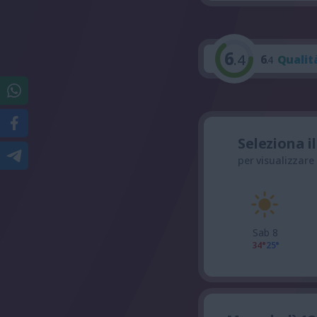
6
.4
6
Qualit
.4
Seleziona i
per visualizzare
Sab 8
34°
25°