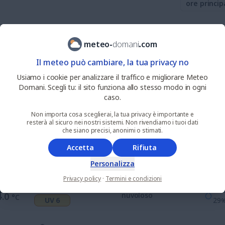
ore princip
100
%
nie
7
.1
nuvoloso
meteo
-
domani
.
com
°C
UV 0
pio
Il meteo può cambiare, la tua privacy no
63
%
nie
Usiamo i cookie per analizzare il traffico e migliorare Meteo
7
.6
parzialmente nuvoloso
°C
UV 1
pio
Domani. Scegli tu: il sito funziona allo stesso modo in ogni
caso.
88
%
0.2
Non importa cosa sceglierai, la tua privacy è importante e
8
.8
nuvoloso
°C
resterà al sicuro nei nostri sistemi. Non rivendiamo i tuoi dati
UV 3
43
che siano precisi, anonimi o stimati.
Accetta
Rifiuta
100
%
nie
1
.0
nuvoloso
°C
UV 6
pio
Personalizza
Privacy policy
·
Termini e condizioni
100
%
0.1
4
.0
nuvoloso
°C
UV 6
29