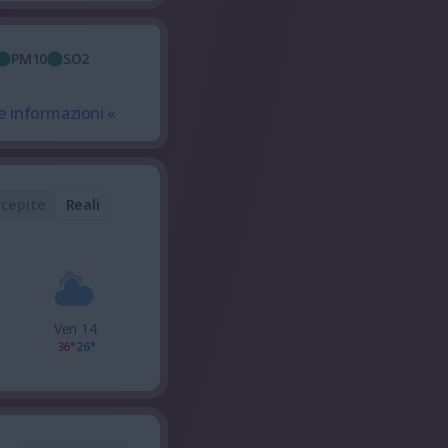
PM10
SO2
e informazioni «
rcepite
Reali
Ven 14
36°
26°