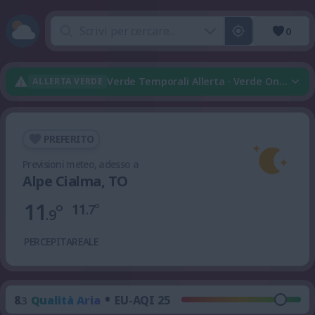
0
Verde Temporali Allerta · Verde Onda Di 
ALLERTA VERDE
PREFERITO
Previsioni meteo, adesso a
Alpe Cialma, TO
11
°
11
°
.7
.9
PERCEPITA
REALE
•
8
Qualità Aria
EU-AQI 25
.3