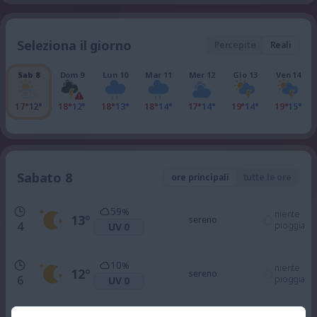
Seleziona il giorno
Percepite
Reali
Sab 8
Dom 9
Lun 10
Mar 11
Mer 12
Gio 13
Ven 14
17°
12°
18°
12°
18°
13°
18°
14°
17°
14°
19°
14°
19°
15°
Sabato 8
ore principali
tutte le ore
59
%
niente
13
°
sereno
4
pioggia
UV 0
10
%
niente
12
°
sereno
6
pioggia
UV 0