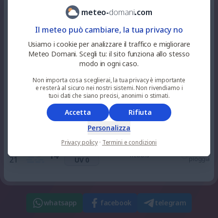
90
%
niente
14
°
parzialmente nuvoloso
9
meteo
-
domani
.
com
pioggia
UV 2
Il meteo può cambiare, la tua privacy no
94
%
niente
15
°
Usiamo i cookie per analizzare il traffico e migliorare
parzialmente nuvoloso
12
pioggia
UV 6
Meteo Domani. Scegli tu: il sito funziona allo stesso
modo in ogni caso.
89
%
niente
16
°
Non importa cosa sceglierai, la tua privacy è importante
parzialmente nuvoloso
15
pioggia
UV 7
e resterà al sicuro nei nostri sistemi. Non rivendiamo i
tuoi dati che siano precisi, anonimi o stimati.
Accetta
Rifiuta
92
%
niente
17
°
parzialmente nuvoloso
18
pioggia
UV 3
Personalizza
Privacy policy
·
Termini e condizioni
59
%
niente
14
°
nebbia
21
pioggia
UV 0
whatsapp
facebook
telegram