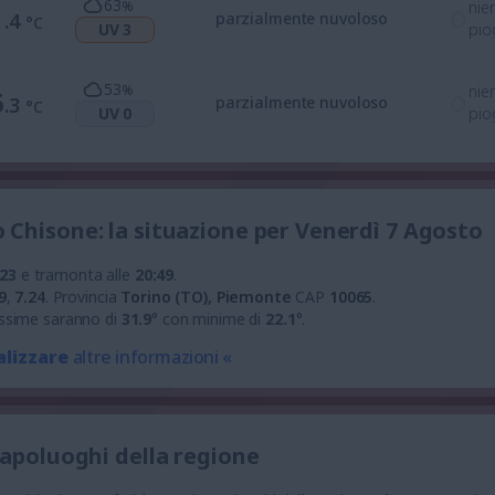
63
%
nie
1
.4
parzialmente nuvoloso
°C
UV 3
pio
53
%
nie
6
.3
parzialmente nuvoloso
°C
UV 0
pio
Chisone: la situazione per Venerdì 7 Agosto
:23
e tramonta alle
20:49
.
9
,
7.24
.
Provincia
Torino (TO), Piemonte
CAP
10065
.
ssime saranno di
31.9
° con minime di
22.1
°.
alizzare
altre informazioni «
capoluoghi della regione