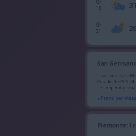
3
18
2
21
San Germano 
Il sole sorge alle
06
Coordinate GPS
44.
Le temperature ma
» Premi per
visu
Piemonte: i 