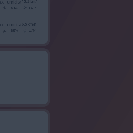
12.5
nte
umidità
km/h
ggia
43
147
°
%
6.5
nte
umidità
km/h
ggia
63
276
°
%