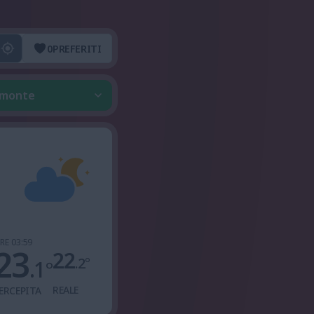
0
PREFERITI
iemonte
RE 03:59
23
22
.2
°
.1
°
REALE
ERCEPITA