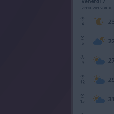
Venerdì 7
previsione oraria
2
4
2
6
2
9
2
12
3
15