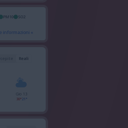
PM10
SO2
e informazioni «
rcepite
Reali
Gio 13
30°
21°