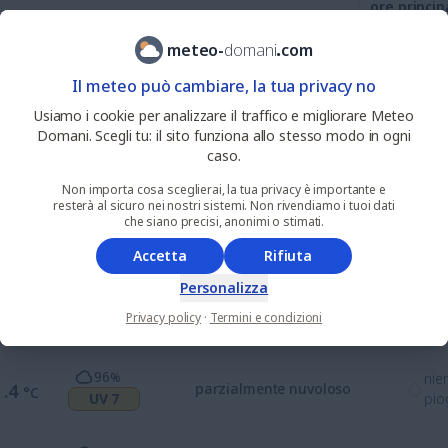
ore princip
meteo
-
domani
.
com
15
%
nie
3
Il meteo può cambiare, la tua privacy no
.0
alquanto sereno
°C
UV 0
pio
Usiamo i cookie per analizzare il traffico e migliorare Meteo
Domani. Scegli tu: il sito funziona allo stesso modo in ogni
57
%
nie
2
caso.
.1
parzialmente nuvoloso
°C
UV 0
pio
Non importa cosa sceglierai, la tua privacy è importante e
resterà al sicuro nei nostri sistemi. Non rivendiamo i tuoi dati
che siano precisi, anonimi o stimati.
73
%
nie
7
.1
parzialmente nuvoloso
°C
UV 2
pio
Accetta
Rifiuta
Personalizza
64
%
nie
9
.2
parzialmente nuvoloso
°C
Privacy policy
·
Termini e condizioni
UV 6
pio
96
%
nie
1
.4
parzialmente nuvoloso
°C
UV 7
pio