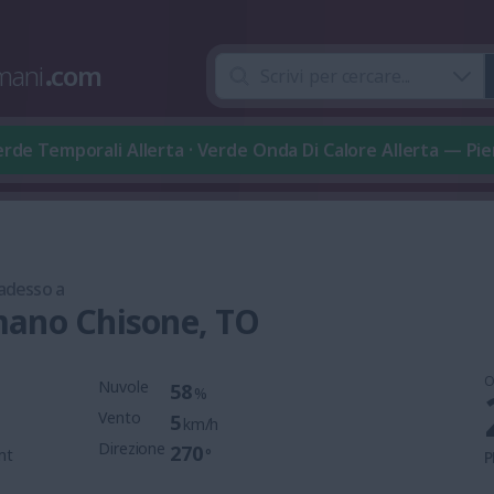
mani
.
com
rde Temporali Allerta · Verde Onda Di Calore Allerta — P
 adesso a
ano Chisone, TO
O
Nuvole
58
%
Vento
5
km/h
Direzione
270
mt
°
P