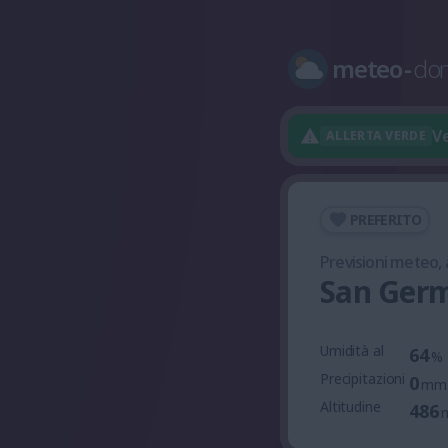
meteo
-
do
Ve
ALLERTA VERDE
PREFERITO
Previsioni meteo,
San Germ
Umidità al
64
%
Precipitazioni
0
mm
Altitudine
486