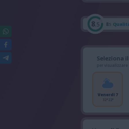
8
.5
8
Qualit
.5
Seleziona i
per visualizzare
Venerdì 7
32°
22°