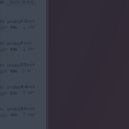
ali
tutte le ore
3.2
nte
umidità
km/h
ggia
60
270
°
%
5
nte
umidità
km/h
ggia
64
270
°
%
2.5
nte
umidità
km/h
ggia
60
8
°
%
9.4
nte
umidità
km/h
ggia
53
94
°
%
8.5
nte
umidità
km/h
ggia
45
102
°
%