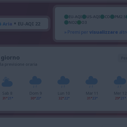
EU-AQI
US-AQI
CO
PM2.5
•
NO2
O3
à Aria
EU-AQI 22
» Premi per
visualizzare
altr
l giorno
Pe
 la previsione oraria
Sab 8
Dom 9
Lun 10
Mar 11
Mer 12
31°
21°
30°
23°
32°
22°
31°
23°
29°
21°