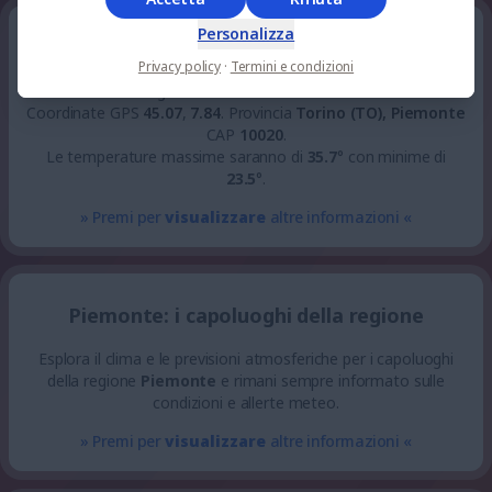
Personalizza
Pavarolo: la situazione per Giovedì 6 Agosto
Privacy policy
·
Termini e condizioni
Il sole sorge alle
06:19
e tramonta alle
20:49
.
Coordinate GPS
45.07
,
7.84
.
Provincia
Torino (TO), Piemonte
CAP
10020
.
Le temperature massime saranno di
35.7
° con minime di
23.5
°.
» Premi per
visualizzare
altre informazioni «
Piemonte: i capoluoghi della regione
Esplora il clima e le previsioni atmosferiche per i capoluoghi
della regione
Piemonte
e rimani sempre informato sulle
condizioni e allerte meteo.
» Premi per
visualizzare
altre informazioni «