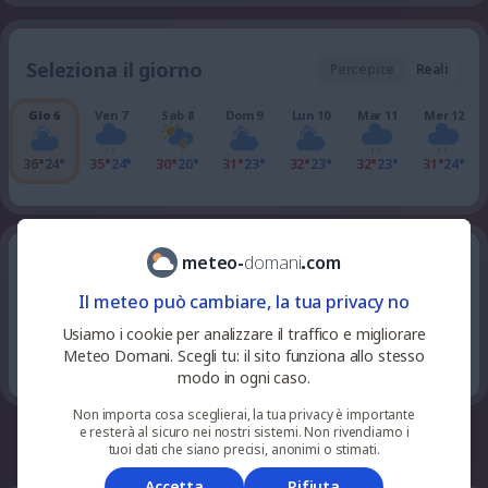
Seleziona il giorno
Percepite
Reali
Gio 6
Ven 7
Sab 8
Dom 9
Lun 10
Mar 11
Mer 12
36°
24°
35°
24°
30°
20°
31°
23°
32°
23°
32°
23°
31°
24°
meteo
-
domani
.
com
tutte le ore della giornata
Giovedì 6
Il meteo può cambiare, la tua privacy no
46
%
niente
Usiamo i cookie per analizzare il traffico e migliorare
27
°
parzialmente nuvoloso
23
pioggia
UV 0
Meteo Domani. Scegli tu: il sito funziona allo stesso
modo in ogni caso.
Non importa cosa sceglierai, la tua privacy è importante
e resterà al sicuro nei nostri sistemi. Non rivendiamo i
whatsapp
facebook
telegram
tuoi dati che siano precisi, anonimi o stimati.
Accetta
Rifiuta