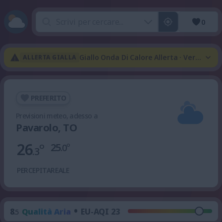
0
Giallo Onda Di Calore Allerta · Verde Te
ALLERTA GIALLA
PREFERITO
Previsioni meteo, adesso a
Pavarolo, TO
26
°
25
°
.0
.3
PERCEPITA
REALE
•
8
Qualità Aria
EU-AQI 23
.5