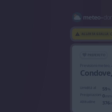
meteo
-
do
G
ALLERTA GIALLA
PREFERITO
Previsioni meteo,
Condove
Umidità al
59
%
Precipitazioni
0
mm
Altitudine
376