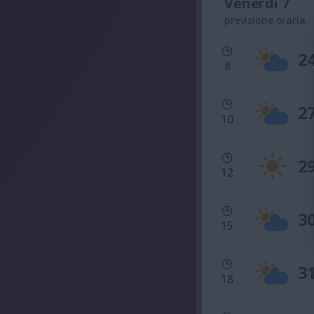
Venerdì 7
previsione oraria
2
8
2
10
2
12
3
15
3
18