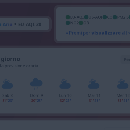
EU-AQI
US-AQI
CO
PM2.5
•
NO2
O3
à Aria
EU-AQI 30
» Premi per
visualizzare
altr
l giorno
Pe
 la previsione oraria
Sab 8
Dom 9
Lun 10
Mar 11
Mer 12
31°
23°
30°
23°
32°
21°
31°
23°
31°
21°