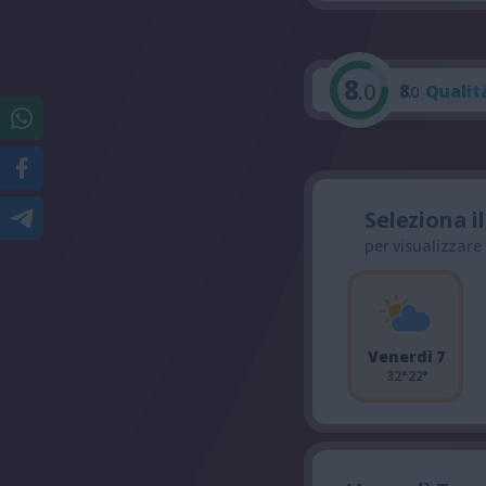
8
.0
8
Qualit
.0
Seleziona i
per visualizzare
Venerdì 7
32°
22°