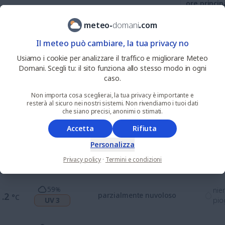
ore princip
meteo
-
domani
.
com
57
%
nie
4
Il meteo può cambiare, la tua privacy no
.7
parzialmente nuvoloso
°C
UV 1
pio
Usiamo i cookie per analizzare il traffico e migliorare Meteo
Domani. Scegli tu: il sito funziona allo stesso modo in ogni
35
%
nie
7
caso.
.3
parzialmente nuvoloso
°C
UV 3
pio
Non importa cosa sceglierai, la tua privacy è importante e
resterà al sicuro nei nostri sistemi. Non rivendiamo i tuoi dati
che siano precisi, anonimi o stimati.
0
%
nie
9
.3
alquanto soleggiato
°C
UV 6
pio
Accetta
Rifiuta
Personalizza
22
%
nie
0
.6
parzialmente nuvoloso
°C
Privacy policy
·
Termini e condizioni
UV 7
pio
59
%
nie
1
.2
parzialmente nuvoloso
°C
UV 3
pio