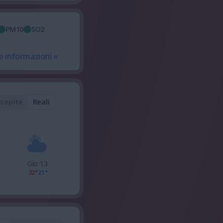
PM10
SO2
e informazioni «
rcepite
Reali
Gio 13
32°
21°