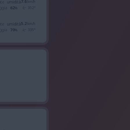
7.6
nte
umidità
km/h
ggia
62
352
°
%
5.2
nte
umidità
km/h
ggia
70
335
°
%