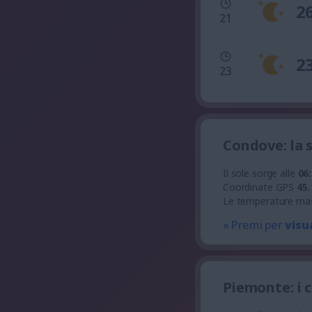
2
21
2
23
Condove: la 
Il sole sorge alle
06
Coordinate GPS
45.
Le temperature ma
» Premi per
visu
Piemonte: i 