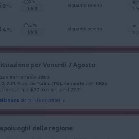
8
%
nie
6
.0
alquanto sereno
°C
UV 0
pio
21
%
nie
3
.4
alquanto sereno
°C
UV 0
pio
situazione per Venerdì 7 Agosto
:22
e tramonta alle
20:50
.
12
,
7.31
.
Provincia
Torino (TO), Piemonte
CAP
10055
.
ssime saranno di
32
° con minime di
22.2
°.
alizzare
altre informazioni «
capoluoghi della regione