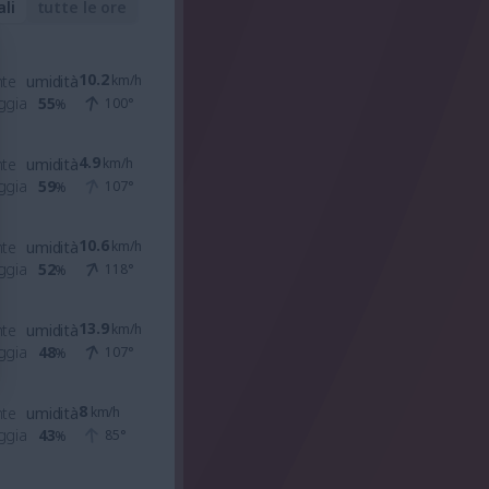
ali
tutte le ore
10.2
nte
umidità
km/h
ggia
55
100
°
%
4.9
nte
umidità
km/h
ggia
59
107
°
%
10.6
nte
umidità
km/h
ggia
52
118
°
%
13.9
nte
umidità
km/h
ggia
48
107
°
%
8
nte
umidità
km/h
ggia
43
85
°
%