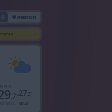
0
PREFERITI
iemonte
RE 08:02
29
27
.3
°
.7
°
REALE
ERCEPITA