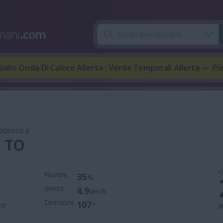
mani
.
com
iallo Onda Di Calore Allerta · Verde Temporali Allerta — P
 adesso a
, TO
O
Nuvole
35
%
Vento
4.9
km/h
Direzione
107
mt
°
P