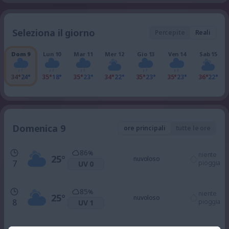
Seleziona il giorno
Percepite
Reali
Dom 9
Lun 10
Mar 11
Mer 12
Gio 13
Ven 14
Sab 15
34°
24°
35°
18°
35°
23°
34°
22°
35°
23°
35°
23°
36°
22°
Domenica 9
ore principali
tutte le ore
86
%
niente
25
°
nuvoloso
7
pioggia
UV 0
85
%
niente
25
°
nuvoloso
8
pioggia
UV 1