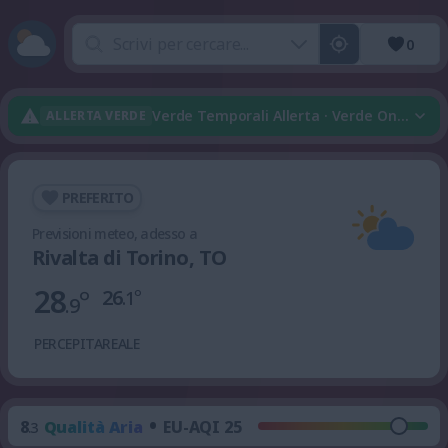
0
Verde Temporali Allerta · Verde Onda Di 
ALLERTA VERDE
PREFERITO
Previsioni meteo, adesso a
Rivalta di Torino, TO
28
°
26
°
.1
.9
PERCEPITA
REALE
•
8
Qualità Aria
EU-AQI 25
.3