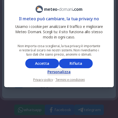
57
%
niente
28
°
parzialmente nuvoloso
10
pioggia
UV 3
meteo
-
domani
.
com
Il meteo può cambiare, la tua privacy no
2
%
niente
31
°
soleggiato
12
pioggia
Usiamo i cookie per analizzare il traffico e migliorare
UV 6
Meteo Domani. Scegli tu: il sito funziona allo stesso
modo in ogni caso.
86
%
niente
34
°
alquanto soleggiato
15
Non importa cosa sceglierai, la tua privacy è importante
pioggia
UV 7
e resterà al sicuro nei nostri sistemi. Non rivendiamo i
tuoi dati che siano precisi, anonimi o stimati.
100
%
0.2
mm
Accetta
Rifiuta
26
°
piovaschi leggeri
18
UV 3
5
%
Personalizza
Privacy policy
·
Termini e condizioni
100
%
niente
25
°
nuvoloso
21
pioggia
UV 0
whatsapp
facebook
telegram