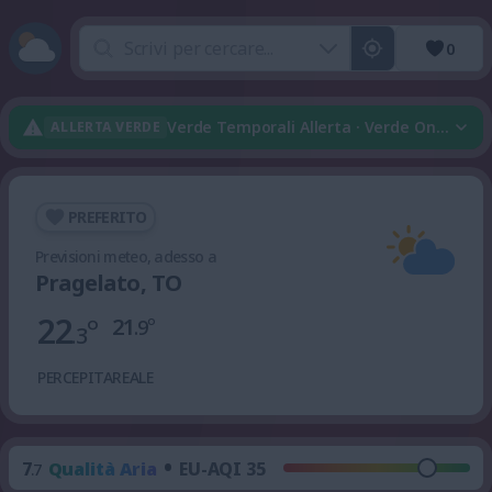
0
Verde Temporali Allerta · Verde Onda Di 
ALLERTA VERDE
PREFERITO
Previsioni meteo, adesso a
Pragelato, TO
22
°
21
°
.9
.3
PERCEPITA
REALE
•
7
Qualità Aria
EU-AQI 35
.7