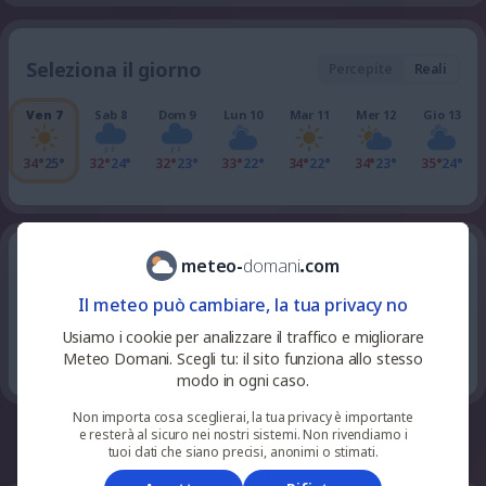
Seleziona il giorno
Percepite
Reali
Ven 7
Sab 8
Dom 9
Lun 10
Mar 11
Mer 12
Gio 13
34°
25°
32°
24°
32°
23°
33°
22°
34°
22°
34°
23°
35°
24°
meteo
-
domani
.
com
tutte le ore della giornata
Venerdì 7
Il meteo può cambiare, la tua privacy no
75
%
niente
28
°
Usiamo i cookie per analizzare il traffico e migliorare
parzialmente nuvoloso
23
pioggia
UV 0
Meteo Domani. Scegli tu: il sito funziona allo stesso
modo in ogni caso.
Non importa cosa sceglierai, la tua privacy è importante
e resterà al sicuro nei nostri sistemi. Non rivendiamo i
whatsapp
facebook
telegram
tuoi dati che siano precisi, anonimi o stimati.