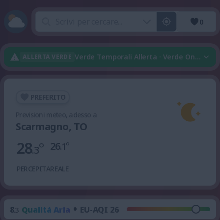
0
Verde Temporali Allerta · Verde Onda Di 
ALLERTA VERDE
PREFERITO
Previsioni meteo, adesso a
Scarmagno, TO
28
°
26
°
.1
.3
PERCEPITA
REALE
•
8
Qualità Aria
EU-AQI 26
.3