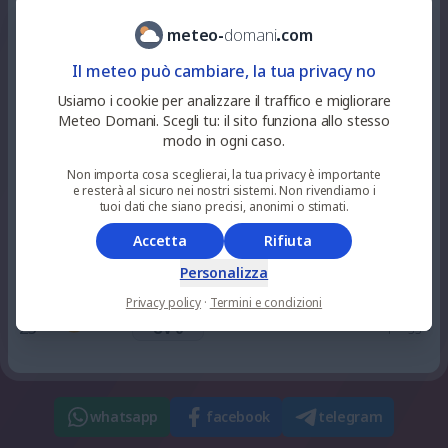
100
%
niente
28
°
temporale
15
pioggia
UV 7
meteo
-
domani
.
com
Il meteo può cambiare, la tua privacy no
100
%
2.1
mm
21
°
temporale
17
Usiamo i cookie per analizzare il traffico e migliorare
UV 5
38
%
Meteo Domani. Scegli tu: il sito funziona allo stesso
modo in ogni caso.
100
%
3.3
mm
22
°
temporale
19
Non importa cosa sceglierai, la tua privacy è importante
UV 2
3
%
e resterà al sicuro nei nostri sistemi. Non rivendiamo i
tuoi dati che siano precisi, anonimi o stimati.
100
%
niente
Accetta
Rifiuta
23
°
nuvoloso
21
pioggia
UV 0
Personalizza
Privacy policy
·
Termini e condizioni
0
%
niente
21
°
sereno
23
pioggia
UV 0
whatsapp
facebook
telegram