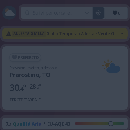
0
Giallo Temporali Allerta · Verde Onda Di
ALLERTA GIALLA
PREFERITO
Previsioni meteo, adesso a
Prarostino, TO
30
°
28
°
.0
.4
PERCEPITA
REALE
•
7
Qualità Aria
EU-AQI 43
.3