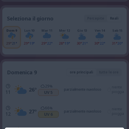
Seleziona il giorno
Percepite
Reali
Dom 9
Lun 10
Mar 11
Mer 12
Gio 13
Ven 14
Sab 15
29°
21°
29°
19°
29°
22°
28°
19°
30°
21°
30°
22°
31°
20°
Domenica 9
ore principali
tutte le ore
29
%
niente
26
°
parzialmente nuvoloso
11
pioggia
UV 5
66
%
niente
27
°
parzialmente nuvoloso
12
pioggia
UV 6