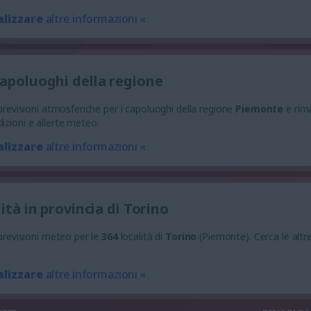
alizzare
altre informazioni «
capoluoghi della regione
e previsioni atmosferiche per i capoluoghi della regione
Piemonte
e rim
izioni e allerte meteo.
alizzare
altre informazioni «
lità in provincia di Torino
 previsioni meteo per le
364
località di
Torino
(Piemonte). Cerca le altre
alizzare
altre informazioni «