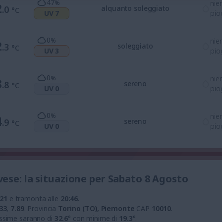
47
%
nie
2
.0
alquanto soleggiato
°C
UV 7
pio
0
%
nie
2
.3
soleggiato
°C
UV 3
pio
0
%
nie
8
.8
sereno
°C
UV 0
pio
0
%
nie
4
.9
sereno
°C
UV 0
pio
ese: la situazione per Sabato 8 Agosto
:21
e tramonta alle
20:46
.
33
,
7.89
.
Provincia
Torino (TO), Piemonte
CAP
10010
.
ssime saranno di
32.6
° con minime di
19.3
°.