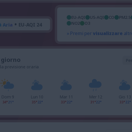
EU-AQI
US-AQI
CO
PM2.5
•
NO2
O3
à Aria
EU-AQI 24
» Premi per
visualizzare
altr
l giorno
Pe
 la previsione oraria
Dom 9
Lun 10
Mar 11
Mer 12
Gio 13
34°
21°
35°
22°
33°
22°
31°
22°
33°
22°