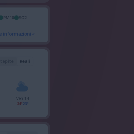
PM10
SO2
e informazioni «
rcepite
Reali
Ven 14
34°
23°