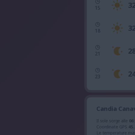
3
15
3
18
2
21
2
23
Candia Canav
Il sole sorge alle
06
Coordinate GPS
45.
Le temperature ma