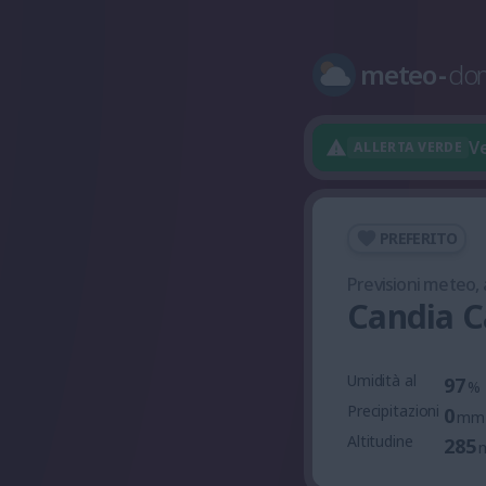
meteo
-
do
Ve
ALLERTA VERDE
PREFERITO
Previsioni meteo,
Candia C
Umidità al
97
%
Precipitazioni
0
mm
Altitudine
285