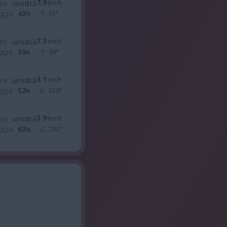
7.9
nte
umidità
km/h
ggia
43
93
°
%
7.3
nte
umidità
km/h
ggia
39
99
°
%
3.1
nte
umidità
km/h
ggia
52
339
°
%
3.9
nte
umidità
km/h
ggia
63
292
°
%