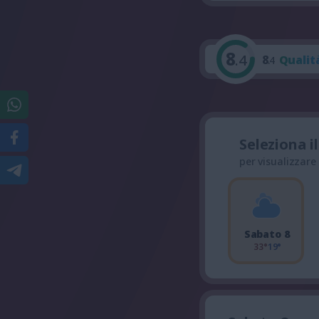
8
.4
8
Qualit
.4
Seleziona i
per visualizzare
Sabato 8
33°
19°