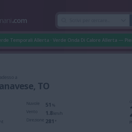
mani
.
com
rde Temporali Allerta · Verde Onda Di Calore Allerta — P
 adesso a
anavese, TO
O
Nuvole
51
%
Vento
1.8
km/h
Direzione
281
mt
°
P