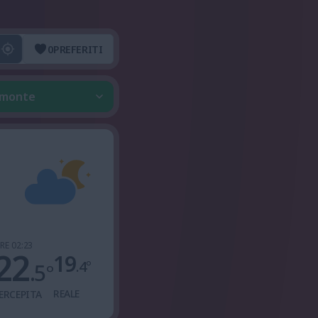
0
PREFERITI
iemonte
RE 02:23
22
19
.4
°
.5
°
REALE
ERCEPITA