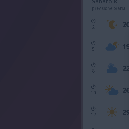
Sabato 8
previsione oraria
2
2
1
5
2
8
2
10
2
12