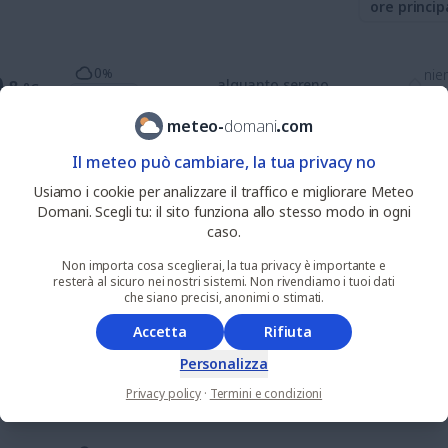
ore princip
0
%
nie
0
.8
alquanto sereno
°C
UV 0
pio
meteo
-
domani
.
com
69
%
nie
9
Il meteo può cambiare, la tua privacy no
.3
parzialmente nuvoloso
°C
UV 0
pio
Usiamo i cookie per analizzare il traffico e migliorare Meteo
Domani. Scegli tu: il sito funziona allo stesso modo in ogni
95
%
nie
2
caso.
.1
nuvoloso
°C
UV 1
pio
Non importa cosa sceglierai, la tua privacy è importante e
resterà al sicuro nei nostri sistemi. Non rivendiamo i tuoi dati
che siano precisi, anonimi o stimati.
51
%
nie
6
.2
parzialmente nuvoloso
°C
UV 3
pio
Accetta
Rifiuta
Personalizza
48
%
nie
9
.0
alquanto soleggiato
°C
Privacy policy
·
Termini e condizioni
UV 6
pio