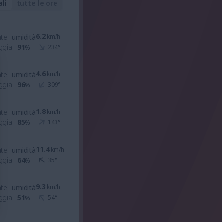
ali
tutte le ore
6.2
nte
umidità
km/h
ggia
91
234
°
%
4.6
nte
umidità
km/h
ggia
96
309
°
%
1.8
nte
umidità
km/h
ggia
85
143
°
%
11.4
nte
umidità
km/h
ggia
64
35
°
%
9.3
nte
umidità
km/h
ggia
51
54
°
%