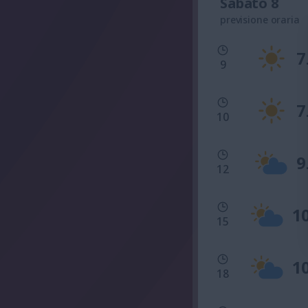
Sabato 8
previsione oraria
7
9
7
10
9
12
1
15
1
18