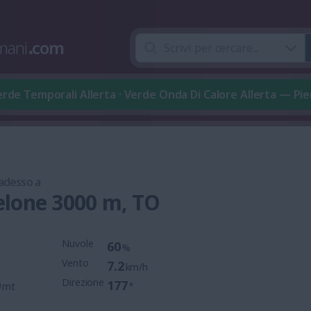
mani
.
com
rde Temporali Allerta · Verde Onda Di Calore Allerta — P
 adesso a
lone 3000 m, TO
Nuvole
60
%
Vento
7.2
km/h
Direzione
0
177
mt
°