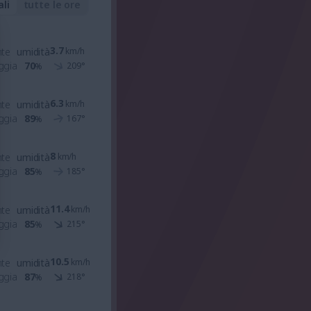
ali
tutte le ore
3.7
nte
umidità
km/h
ggia
70
209
°
%
6.3
nte
umidità
km/h
ggia
89
167
°
%
8
nte
umidità
km/h
ggia
85
185
°
%
11.4
nte
umidità
km/h
ggia
85
215
°
%
10.5
nte
umidità
km/h
ggia
87
218
°
%