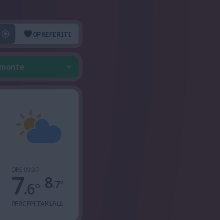
0
PREFERITI
iemonte
ORE 09:37
7
8
.7
°
.6
°
REALE
PERCEPITA