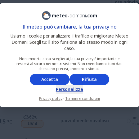
ore princip
meteo
-
domani
.
com
0
%
nie
Il meteo può cambiare, la tua privacy no
.0
soleggiato
°C
UV 2
pio
Usiamo i cookie per analizzare il traffico e migliorare Meteo
Domani. Scegli tu: il sito funziona allo stesso modo in ogni
83
%
nie
caso.
.3
alquanto soleggiato
°C
UV 3
pio
Non importa cosa sceglierai, la tua privacy è importante e
resterà al sicuro nei nostri sistemi. Non rivendiamo i tuoi dati
che siano precisi, anonimi o stimati.
57
%
nie
.2
parzialmente nuvoloso
°C
UV 6
pio
Accetta
Rifiuta
Personalizza
60
%
nie
0
.7
parzialmente nuvoloso
°C
Privacy policy
·
Termini e condizioni
UV 7
pio
62
%
nie
0
.5
parzialmente nuvoloso
°C
UV 4
pio