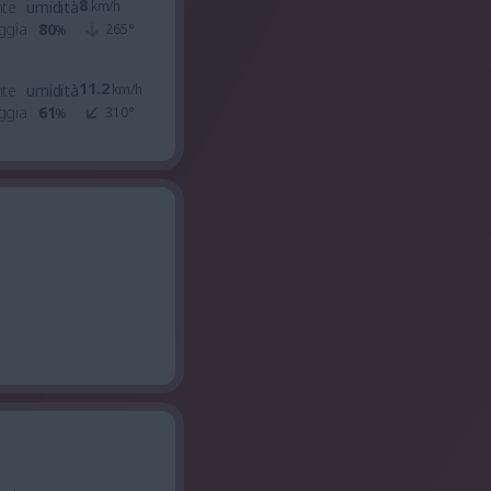
8
nte
umidità
km/h
ggia
80
265
°
%
11.2
nte
umidità
km/h
ggia
61
310
°
%