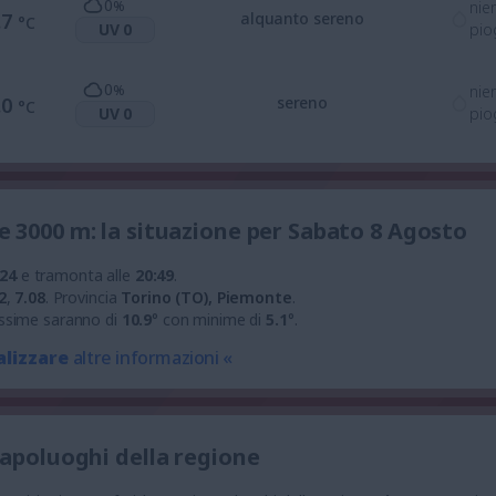
0
%
nie
.7
alquanto sereno
°C
UV 0
pio
0
%
nie
.0
sereno
°C
UV 0
pio
 3000 m: la situazione per Sabato 8 Agosto
:24
e tramonta alle
20:49
.
2
,
7.08
.
Provincia
Torino (TO), Piemonte
.
ssime saranno di
10.9
° con minime di
5.1
°.
alizzare
altre informazioni «
capoluoghi della regione