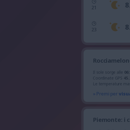
8
21
8
23
Rocciamelone
Il sole sorge alle
06
Coordinate GPS
45.
Le temperature ma
» Premi per
visu
Piemonte: i 