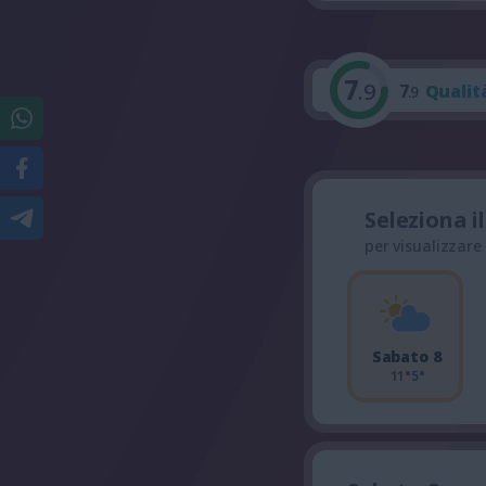
7
.9
7
Qualit
.9
Seleziona i
per visualizzare
Sabato 8
11°
5°