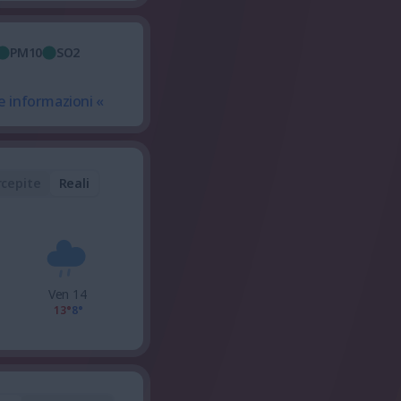
PM10
SO2
e informazioni «
rcepite
Reali
Ven 14
13°
8°