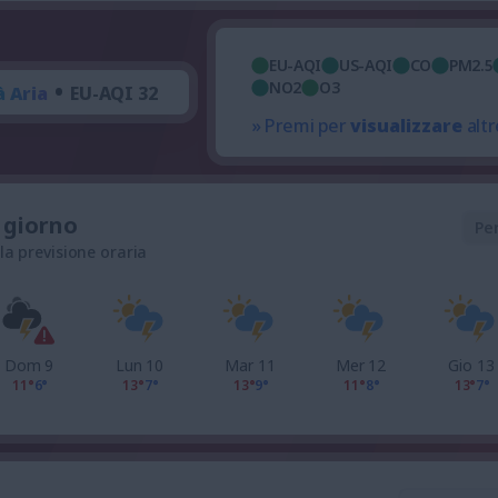
EU-AQI
US-AQI
CO
PM2.5
•
NO2
O3
à Aria
EU-AQI 32
» Premi per
visualizzare
altr
l giorno
Pe
 la previsione oraria
Dom 9
Lun 10
Mar 11
Mer 12
Gio 13
11°
6°
13°
7°
13°
9°
11°
8°
13°
7°