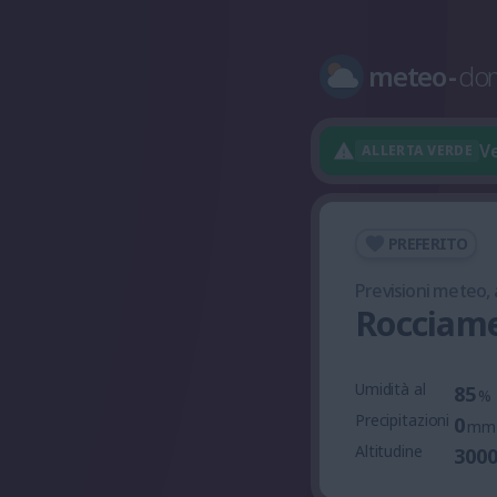
meteo
-
do
Ve
ALLERTA VERDE
PREFERITO
Previsioni meteo,
Rocciame
Umidità al
85
%
Precipitazioni
0
mm
Altitudine
300