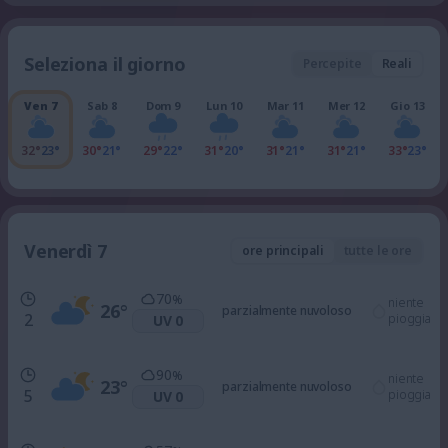
Seleziona il giorno
Percepite
Reali
Ven 7
Sab 8
Dom 9
Lun 10
Mar 11
Mer 12
Gio 13
32°
23°
30°
21°
29°
22°
31°
20°
31°
21°
31°
21°
33°
23°
Venerdì 7
ore principali
tutte le ore
70
%
niente
26
°
parzialmente nuvoloso
2
pioggia
UV 0
90
%
niente
23
°
parzialmente nuvoloso
5
pioggia
UV 0