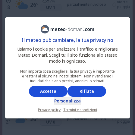
57
%
niente
26
°
parzialmente nuvoloso
8
pioggia
UV 1
66
%
niente
26
°
parzialmente nuvoloso
meteo
-
domani
.
com
10
pioggia
UV 3
Il meteo può cambiare, la tua privacy no
13
%
niente
Usiamo i cookie per analizzare il traffico e migliorare
29
°
alquanto soleggiato
12
pioggia
UV 6
Meteo Domani. Scegli tu: il sito funziona allo stesso
modo in ogni caso.
2
%
niente
Non importa cosa sceglierai, la tua privacy è importante
31
°
parzialmente nuvoloso
15
pioggia
UV 7
e resterà al sicuro nei nostri sistemi. Non rivendiamo i
tuoi dati che siano precisi, anonimi o stimati.
Accetta
Rifiuta
87
%
niente
31
°
parzialmente nuvoloso
18
pioggia
UV 3
Personalizza
Privacy policy
·
Termini e condizioni
45
%
niente
26
°
parzialmente nuvoloso
21
pioggia
UV 0