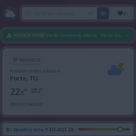
0
Verde Temporali Allerta · Verde Onda Di 
ALLERTA VERDE
PREFERITO
Previsioni meteo, adesso a
Porte, TO
22
°
23
°
.2
.6
PERCEPITA
REALE
•
8
Qualità Aria
EU-AQI 28
.1