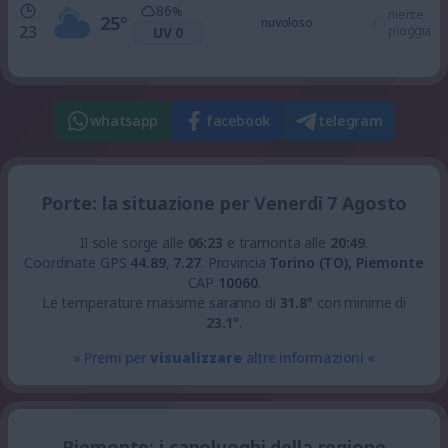
86
%
niente
25
°
nuvoloso
23
pioggia
UV 0
whatsapp
facebook
telegram
Porte: la situazione per Venerdì 7 Agosto
Il sole sorge alle
06:23
e tramonta alle
20:49
.
Coordinate GPS
44.89
,
7.27
.
Provincia
Torino (TO), Piemonte
CAP
10060
.
Le temperature massime saranno di
31.8
° con minime di
23.1
°.
» Premi per
visualizzare
altre informazioni «
Piemonte: i capoluoghi della regione