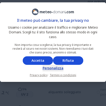
ore princip
meteo
-
domani
.
com
60
%
nie
5
Il meteo può cambiare, la tua privacy no
.3
parzialmente nuvoloso
°C
UV 3
pio
Usiamo i cookie per analizzare il traffico e migliorare Meteo
Domani. Scegli tu: il sito funziona allo stesso modo in ogni
15
%
nie
8
caso.
.1
alquanto soleggiato
°C
UV 5
pio
Non importa cosa sceglierai, la tua privacy è importante e
resterà al sicuro nei nostri sistemi. Non rivendiamo i tuoi dati
che siano precisi, anonimi o stimati.
3
%
nie
1
.3
alquanto soleggiato
°C
UV 7
pio
Accetta
Rifiuta
Personalizza
36
%
nie
1
.7
alquanto soleggiato
°C
Privacy policy
·
Termini e condizioni
UV 5
pio
9
%
nie
1
.2
alquanto soleggiato
°C
UV 2
pio