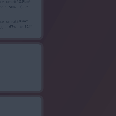
2.9
nte
umidità
km/h
ggia
50
7
°
%
8
nte
umidità
km/h
ggia
67
324
°
%