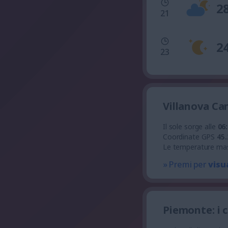
2
21
2
23
Villanova Ca
Il sole sorge alle
06
Coordinate GPS
45.
Le temperature ma
» Premi per
visu
Piemonte: i 