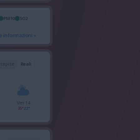
PM10
SO2
e informazioni «
rcepite
Reali
Ven 14
35°
22°