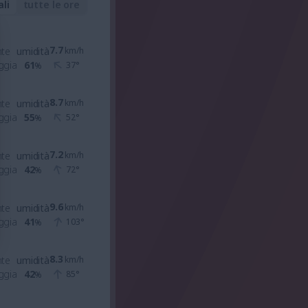
ali
tutte le ore
7.7
nte
umidità
km/h
ggia
61
37
°
%
8.7
nte
umidità
km/h
ggia
55
52
°
%
7.2
nte
umidità
km/h
ggia
42
72
°
%
9.6
nte
umidità
km/h
ggia
41
103
°
%
8.3
nte
umidità
km/h
ggia
42
85
°
%