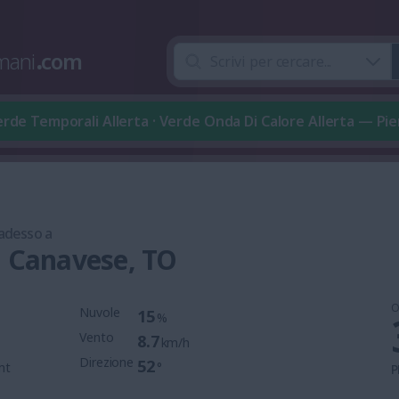
mani
.
com
rde Temporali Allerta · Verde Onda Di Calore Allerta — P
 adesso a
a Canavese, TO
O
Nuvole
15
%
Vento
8.7
km/h
Direzione
52
mt
°
P