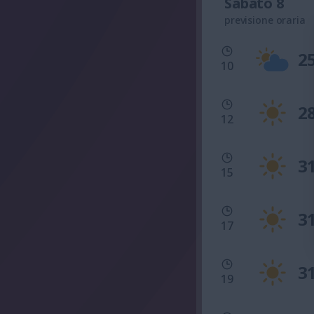
Sabato 8
previsione oraria
2
10
2
12
3
15
3
17
3
19