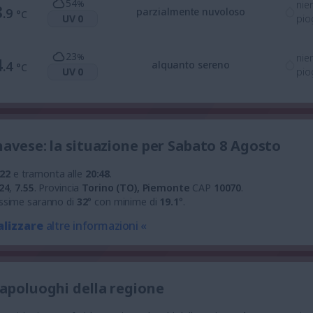
54
%
nie
8
.9
parzialmente nuvoloso
°C
UV 0
pio
23
%
nie
4
.4
alquanto sereno
°C
UV 0
pio
navese: la situazione per Sabato 8 Agosto
:22
e tramonta alle
20:48
.
24
,
7.55
.
Provincia
Torino (TO), Piemonte
CAP
10070
.
ssime saranno di
32
° con minime di
19.1
°.
alizzare
altre informazioni «
capoluoghi della regione