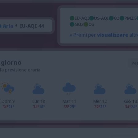
EU-AQI
US-AQI
CO
PM2.5
•
NO2
O3
à Aria
EU-AQI 44
» Premi per
visualizzare
altr
l giorno
Pe
 la previsione oraria
Dom 9
Lun 10
Mar 11
Mer 12
Gio 13
34°
21°
34°
18°
35°
25°
32°
23°
34°
24°