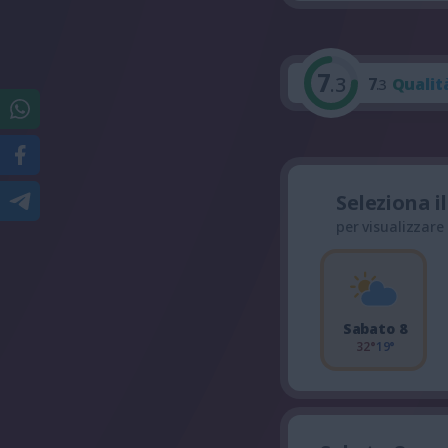
7
.3
7
Qualit
.3
Seleziona i
per visualizzare
Sabato 8
32°
19°