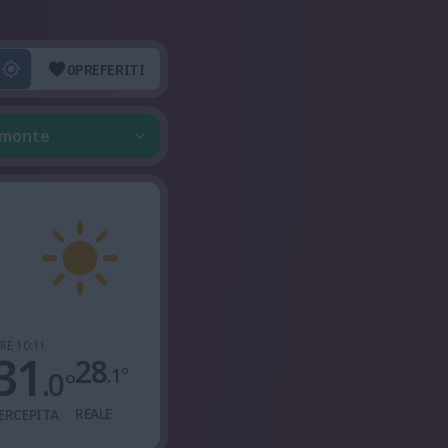
0
PREFERITI
iemonte
RE 10:11
31
28
.1
°
.0
°
REALE
ERCEPITA