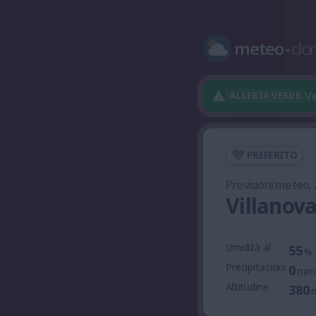
meteo
-
do
Ve
ALLERTA VERDE
PREFERITO
Previsioni meteo,
Villanov
Umidità al
55
%
Precipitazioni
0
mm
Altitudine
380