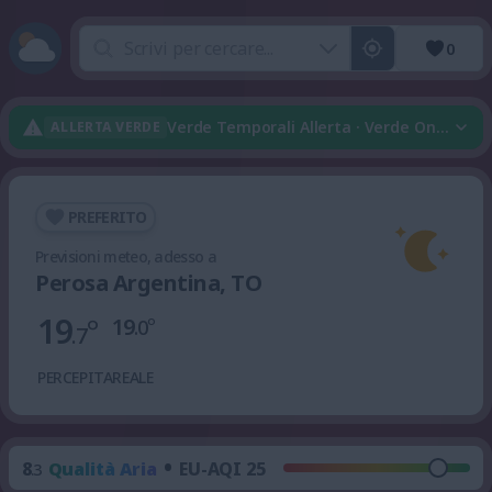
0
Verde Temporali Allerta · Verde Onda Di 
ALLERTA VERDE
PREFERITO
Previsioni meteo, adesso a
Perosa Argentina, TO
19
°
19
°
.0
.7
PERCEPITA
REALE
•
8
Qualità Aria
EU-AQI 25
.3