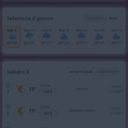
Seleziona il giorno
Percepite
Reali
Sab 8
Dom 9
Lun 10
Mar 11
Mer 12
Gio 13
Ven 14
29°
18°
30°
20°
31°
21°
28°
22°
27°
21°
30°
19°
30°
21°
Sabato 8
ore principali
tutte le ore
0
%
niente
18
°
sereno
3
pioggia
UV 0
0
%
niente
19
°
alquanto sereno
5
pioggia
UV 0