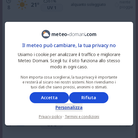
61
%
niente
21
°
alquanto soleggiato
8
pioggia
UV 1
74
%
niente
24
°
parzialmente nuvoloso
10
pioggia
UV 3
meteo
-
domani
.
com
Il meteo può cambiare, la tua privacy no
85
%
niente
26
°
parzialmente nuvoloso
12
pioggia
Usiamo i cookie per analizzare il traffico e migliorare
UV 6
Meteo Domani. Scegli tu: il sito funziona allo stesso
modo in ogni caso.
8
%
niente
28
°
parzialmente nuvoloso
15
Non importa cosa sceglierai, la tua privacy è importante
pioggia
UV 7
e resterà al sicuro nei nostri sistemi. Non rivendiamo i
tuoi dati che siano precisi, anonimi o stimati.
13
%
niente
Accetta
Rifiuta
28
°
alquanto soleggiato
18
pioggia
UV 3
Personalizza
Privacy policy
·
Termini e condizioni
76
%
niente
25
°
parzialmente nuvoloso
21
pioggia
UV 0