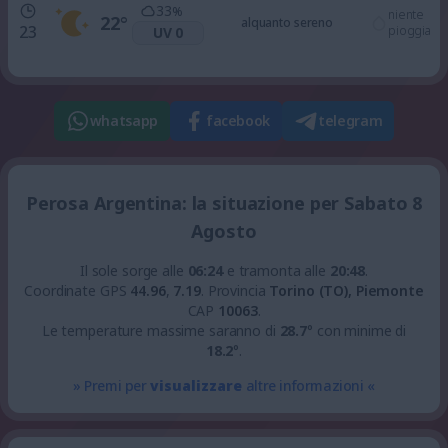
33
%
niente
22
°
alquanto sereno
23
pioggia
UV 0
whatsapp
facebook
telegram
Perosa Argentina: la situazione per Sabato 8
Agosto
Il sole sorge alle
06:24
e tramonta alle
20:48
.
Coordinate GPS
44.96
,
7.19
.
Provincia
Torino (TO), Piemonte
CAP
10063
.
Le temperature massime saranno di
28.7
° con minime di
18.2
°.
» Premi per
visualizzare
altre informazioni «